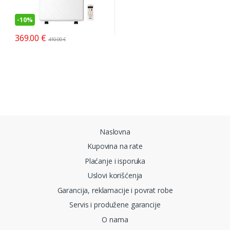
-
10%
369.00
€
410.00
€
Brands Carousel
Naslovna
Kupovina na rate
Plaćanje i isporuka
Uslovi korišćenja
Garancija, reklamacije i povrat robe
Servis i produžene garancije
O nama