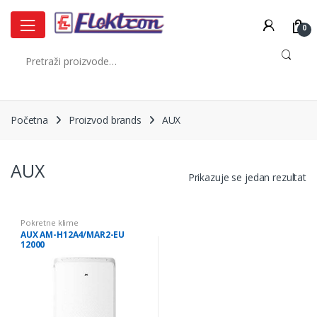
Skip
Skip
to
to
0
navigation
content
Pretraži:
Početna
Proizvod brands
AUX
AUX
Prikazuje se jedan rezultat
Pokretne klime
AUX AM-H12A4/MAR2-EU
12000