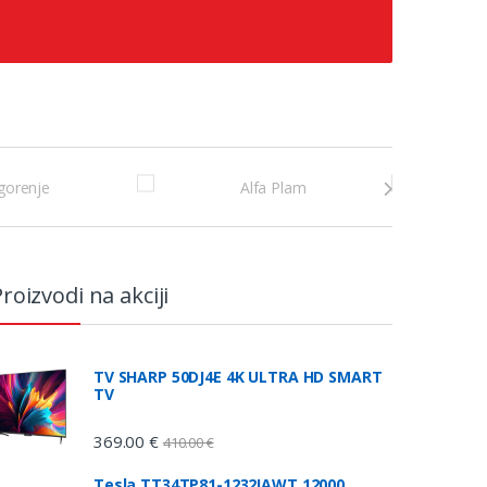
roizvodi na akciji
TV SHARP 50DJ4E 4K ULTRA HD SMART
TV
369.00
€
410.00
€
Tesla TT34TP81-1232IAWT 12000