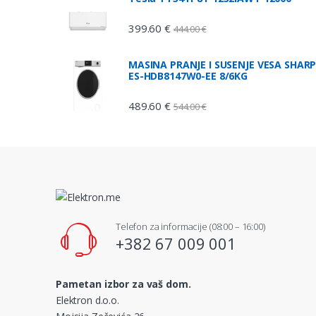
399.60
€
444.00
€
MASINA PRANJE I SUSENJE VESA SHAR
ES-HDB8147W0-EE 8/6KG
489.60
€
544.00
€
Telefon za informacije (08:00 – 16:00)
+382 67 009 001
Pametan izbor za vaš dom.
Elektron d.o.o.