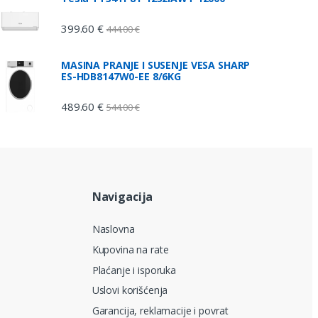
399.60
€
444.00
€
MASINA PRANJE I SUSENJE VESA SHARP
ES-HDB8147W0-EE 8/6KG
489.60
€
544.00
€
Navigacija
Naslovna
Kupovina na rate
Plaćanje i isporuka
Uslovi korišćenja
Garancija, reklamacije i povrat