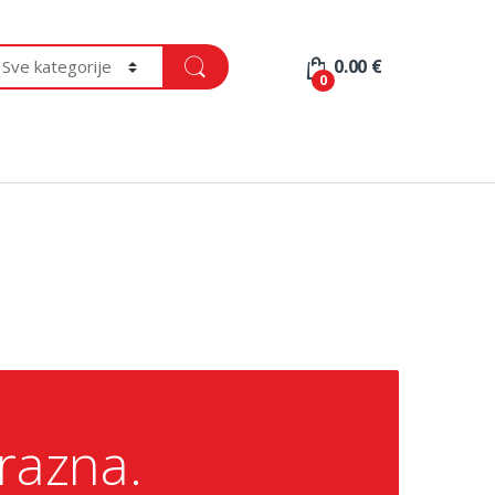
0.00
€
0
razna.