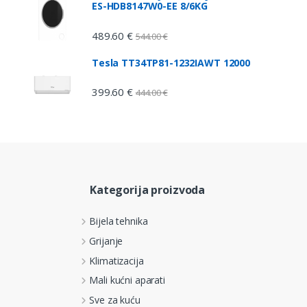
ES-HDB8147W0-EE 8/6KG
489.60
€
544.00
€
P
Tesla TT34TP81-1232IAWT 12000
399.60
€
444.00
€
Kategorija proizvoda
Bijela tehnika
Grijanje
Klimatizacija
Mali kućni aparati
Sve za kuću