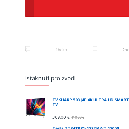
Brands Carousel
Istaknuti proizvodi
TV SHARP 50DJ4E 4K ULTRA HD SMART
TV
369.00
€
410.00
€
Tesla TT34TP81-1232IAWT 12000