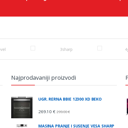
Najprodavaniji proizvodi
P
UGR. RERNA BBIE 12300 XD BEKO
269.10
€
299.00
€
MASINA PRANJE I SUSENJE VESA SHARP