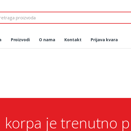
 for:
a
Proizvodi
O nama
Kontakt
Prijava kvara
 korpa je trenutno p