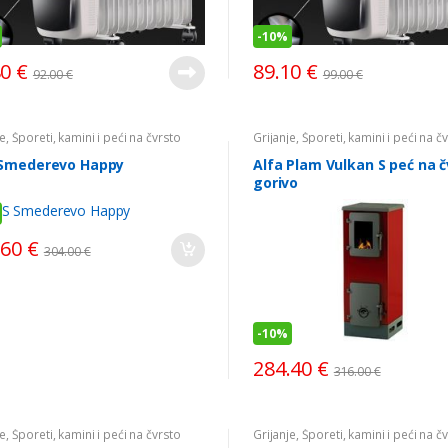
-
10%
80
€
89.10
€
92.00
€
99.00
€
je
,
Šporeti, kamini i peći na čvrsto
Grijanje
,
Šporeti, kamini i peći na č
o
gorivo
Smederevo Happy
Alfa Plam Vulkan S peć na č
gorivo
.60
€
304.00
€
-
10%
284.40
€
316.00
€
je
,
Šporeti, kamini i peći na čvrsto
Grijanje
,
Šporeti, kamini i peći na č
o
gorivo