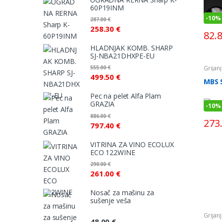
60P19INM
-
10%
287.00
€
258.30
€
82.
HLADNJAK KOMB. SHARP
SJ-NBA21DHXPE-EU
Grijan
555.00
€
goriv
499.50
€
MBS 
Pec na pelet Alfa Plam
GRAZIA
-
10%
886.00
€
273
797.40
€
VITRINA ZA VINO ECOLUX
ECO 122WINE
290.00
€
261.00
€
Nosač za mašinu za
sušenje veša
Grijan
48.00
€
goriv