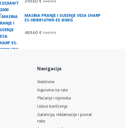
399.60
€
444.00
€
MASINA PRANJE I SUSENJE VESA SHARP
ES-HDB8147W0-EE 8/6KG
489.60
€
544.00
€
Navigacija
Naslovna
Kupovina na rate
Plaćanje i isporuka
Uslovi korišćenja
Garancija, reklamacije i povrat
robe