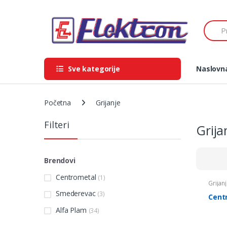
Skip
Skip
to
to
Search
navigation
content
Sve kategorije
Naslovn
Početna
Grijanje
Filteri
Grija
Brendovi
Centrometal
(1)
Grijan
Smederevac
(3)
Cent
Alfa Plam
(34)