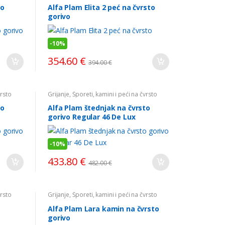
to
Alfa Plam Elita 2 peć na čvrsto
gorivo
-
10%
354.60
€
394.00
€
vrsto
Grijanje
,
Šporeti, kamini i peći na čvrsto
gorivo
to
Alfa Plam štednjak na čvrsto
gorivo Regular 46 De Lux
-
10%
433.80
€
482.00
€
vrsto
Grijanje
,
Šporeti, kamini i peći na čvrsto
gorivo
Alfa Plam Lara kamin na čvrsto
gorivo