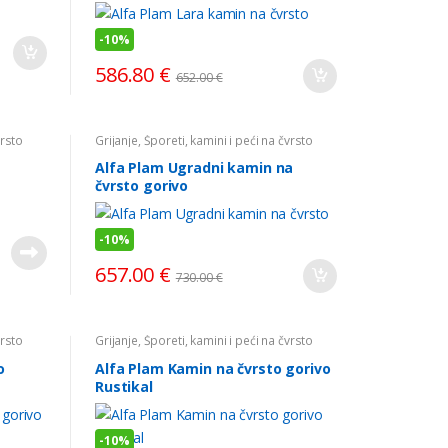
-
10%
586.80
€
652.00
€
vrsto
Grijanje
,
Šporeti, kamini i peći na čvrsto
gorivo
Alfa Plam Ugradni kamin na
čvrsto gorivo
-
10%
657.00
€
730.00
€
vrsto
Grijanje
,
Šporeti, kamini i peći na čvrsto
gorivo
o
Alfa Plam Kamin na čvrsto gorivo
Rustikal
-
10%