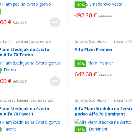
-
10%
492.30
€
547.00
€
.60
€
540.00
€
i, kamini i peći na čvrsto gorivo
Grijanje
,
Šporeti, kamini i peći na č
gorivo
Plam štednjak na čvrsto
Alfa Plam Premier
vo Alfa 70 Termo
-
10%
642.60
€
714.00
€
.00
€
660.00
€
je
,
Šporeti, kamini i peći na čvrsto
Grijanje
,
Šporeti, kamini i peći na č
o
gorivo
Plam štednjak na čvrsto
Alfa Plam štednka na čvrst
o Alfa 70 Favorit
gorivo Alfa 70 Dominant
-
10%