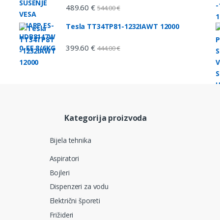
489.60
€
544.00
€
P
Tesla TT34TP81-1232IAWT 12000
399.60
€
444.00
€
Kategorija proizvoda
Bijela tehnika
Aspiratori
Bojleri
Dispenzeri za vodu
Električni šporeti
Frižideri