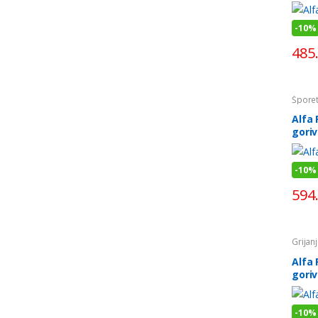
-
10%
485
Šporet
Alfa 
gori
-
10%
594
Grijan
goriv
Alfa 
goriv
-
10%