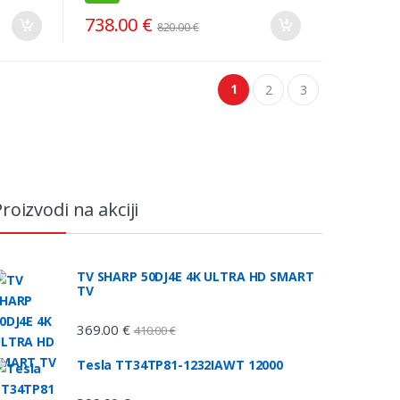
738.00
€
820.00
€
1
2
3
roizvodi na akciji
TV SHARP 50DJ4E 4K ULTRA HD SMART
TV
369.00
€
410.00
€
Tesla TT34TP81-1232IAWT 12000