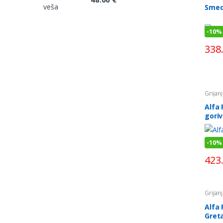
Smed
-
10%
338
Grijan
goriv
Alfa 
gori
-
10%
423
Grijan
goriv
Alfa 
Gret