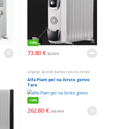
-
10%
73.80
€
82.00
€
Grijanje
,
Šporeti, kamini i peći na čvrsto
gorivo
Alfa Plam peć na čvrsto gorivo
Tara
-
10%
262.80
€
292.00
€