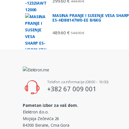
399.60
€
444.00
€
MASINA PRANJE I SUSENJE VESA SHAR
ES-HDB8147W0-EE 8/6KG
489.60
€
544.00
€
Telefon za informacije (08:00 – 16:00)
+382 67 009 001
Pametan izbor za vaš dom.
Elektron d.o.o.
Mojsija Zečevića 26
84300 Berane, Crna Gora