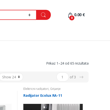
0.00
€
0
Sorted
Prikaz 1–24 od 65 rezultata
by
price:
→
of 3
low
to
Elektricni radijatori
,
Grijanje
high
Radijator Ecolux RA-11