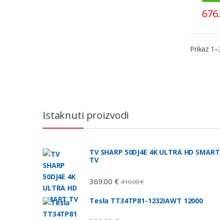
676
Prikaz 1–
Brands Carousel
Istaknuti proizvodi
TV SHARP 50DJ4E 4K ULTRA HD SMART
TV
369.00
€
410.00
€
Tesla TT34TP81-1232IAWT 12000