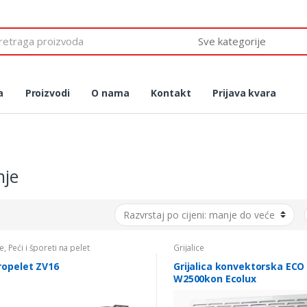
 for:
a
Proizvodi
O nama
Kontakt
Prijava kvara
nje
je
,
Peći i šporeti na pelet
Grijalice
ropelet ZV16
Grijalica konvektorska ECO
W2500kon Ecolux