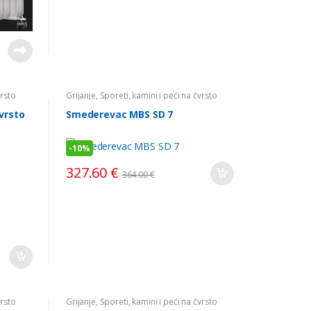
vrsto
Grijanje
,
Šporeti, kamini i peći na čvrsto
gorivo
vrsto
Smederevac MBS SD 7
-
10%
327.60
€
364.00
€
vrsto
Grijanje
,
Šporeti, kamini i peći na čvrsto
gorivo