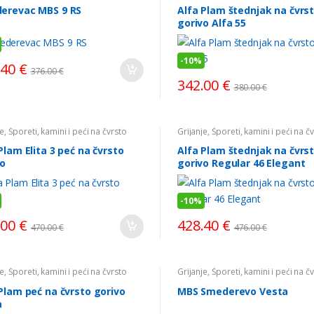
erevac MBS 9 RS
Alfa Plam štednjak na čvrs
gorivo Alfa 55
-
10%
.40
€
376.00
€
342.00
€
380.00
€
je
,
Šporeti, kamini i peći na čvrsto
Grijanje
,
Šporeti, kamini i peći na č
o
gorivo
Plam Elita 3 peć na čvrsto
Alfa Plam štednjak na čvrs
vo
gorivo Regular 46 Elegant
-
10%
.00
€
428.40
€
470.00
€
476.00
€
je
,
Šporeti, kamini i peći na čvrsto
Grijanje
,
Šporeti, kamini i peći na č
o
gorivo
Plam peć na čvrsto gorivo
MBS Smederevo Vesta
a