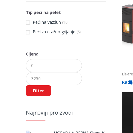
Tip peći na pelet
Peći na vazduh
(10)
Peći za etažno grijanje
(5)
Cijena
Minimalna
Maksimalna
cijena
cijena
Elektri
Radij
Filter
Najnoviji proizvodi
UGRADNA RERNA Sharp K-