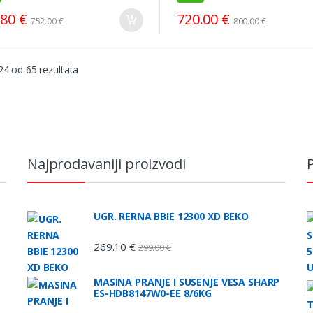
.80
€
720.00
€
752.00
€
800.00
€
Sorted
24 od 65 rezultata
by
price:
low
to
high
Najprodavaniji proizvodi
P
UGR. RERNA BBIE 12300 XD BEKO
269.10
€
299.00
€
MASINA PRANJE I SUSENJE VESA SHARP
ES-HDB8147W0-EE 8/6KG