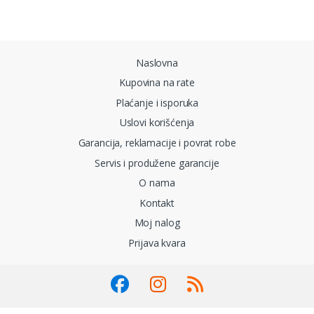
Brands Carousel
Naslovna
Kupovina na rate
Plaćanje i isporuka
Uslovi korišćenja
Garancija, reklamacije i povrat robe
Servis i produžene garancije
O nama
Kontakt
Moj nalog
Prijava kvara