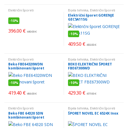
Električni šporeti
Bijela tehnika
,
Električni šporeti
Električni šporet GORENJE
GEC5A11SG
-
10%
396.00
€
440.00
€
-
10%
409.50
€
455.00
€
Električni šporeti
Bijela tehnika
,
Električni šporeti
Beko FBE64320WDN
BEKO ELEKTRIČNI ŠPORET
kombinovani šporet
FBE67300WD
-
10%
-
10%
419.40
€
429.30
€
466.00
€
477.00
€
Električni šporeti
Bijela tehnika
,
Električni šporeti
Beko FBE 64320 SDN
ŠPORET NOVEL EC 6524X Inox
kombinovani šporet