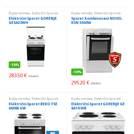
Bijela tehnika
,
Električni šporeti
Bijela tehnika
,
Električni šporeti
Električni šporet GORENJE
Sporet kombinovani NOVEL
GE5A23WH
KSN 5500W
-
10%
-
10%
283.50
€
315.00
€
295.20
€
328.00
€
Bijela tehnika
,
Električni šporeti
Bijela tehnika
,
Električni šporeti
Električni šporet BEKO FSE
Električni šporet GORENJE GE
66000 GW
6A10 WB