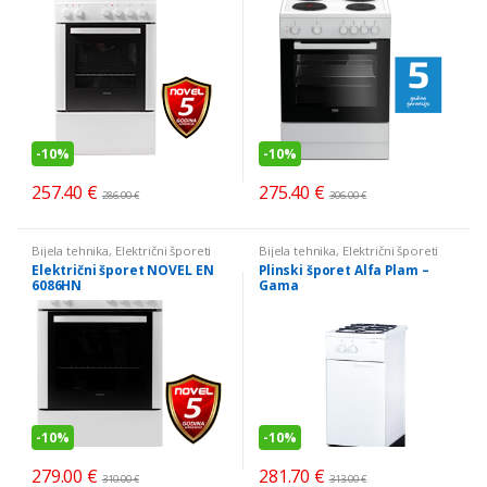
-
10%
-
10%
257.40
€
275.40
€
286.00
€
306.00
€
Bijela tehnika
,
Električni šporeti
Bijela tehnika
,
Električni šporeti
Električni šporet NOVEL EN
Plinski šporet Alfa Plam –
6086HN
Gama
-
10%
-
10%
279.00
€
281.70
€
310.00
€
313.00
€