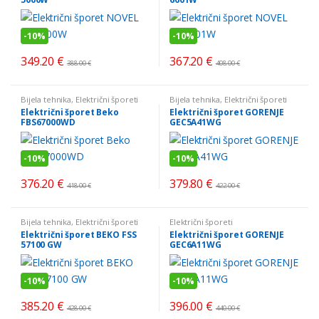
-
10%
-
10%
349.20
€
367.20
€
388.00
€
408.00
€
Bijela tehnika
,
Električni šporeti
Bijela tehnika
,
Električni šporeti
Električni šporet Beko
Električni šporet GORENJE
FBS67000WD
GEC5A41WG
-
10%
-
10%
376.20
€
379.80
€
418.00
€
422.00
€
Bijela tehnika
,
Električni šporeti
Električni šporeti
Električni šporet BEKO FSS
Električni šporet GORENJE
57100 GW
GEC6A11WG
-
10%
-
10%
385.20
€
396.00
€
428.00
€
440.00
€