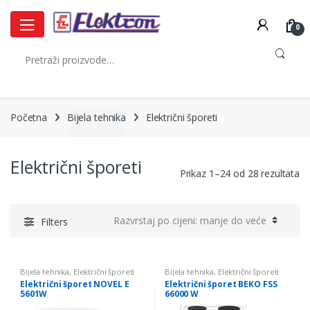
Skip
Skip
to
to
0
navigation
content
Pretraži:
Početna
Bijela tehnika
Električni šporeti
Električni šporeti
So
Prikaz 1–24 od 28 rezultata
by
pr
lo
Filters
to
hi
Bijela tehnika
,
Električni šporeti
Bijela tehnika
,
Električni šporeti
Električni šporet NOVEL E
Električni šporet BEKO FSS
5601W
66000 W