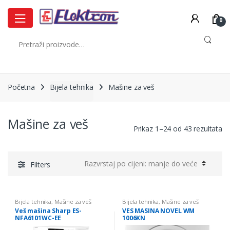
Skip
Skip
to
to
0
navigation
content
Pretraži:
Početna
Bijela tehnika
Mašine za veš
Mašine za veš
So
Prikaz 1–24 od 43 rezultata
by
pr
lo
Filters
to
hi
Bijela tehnika
,
Mašine za veš
Bijela tehnika
,
Mašine za veš
Veš mašina Sharp ES-
VES MASINA NOVEL WM
NFA6101WC-EE
1006KN