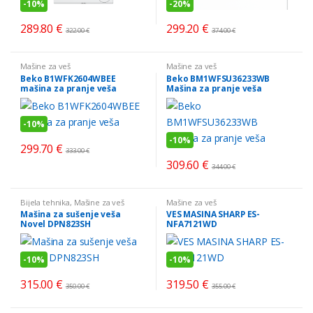
-
10%
-
20%
289.80
€
299.20
€
322.00
€
374.00
€
Mašine za veš
Mašine za veš
Beko B1WFK2604WBEE
Beko BM1WFSU36233WB
mašina za pranje veša
Mašina za pranje veša
-
10%
-
10%
299.70
€
333.00
€
309.60
€
344.00
€
Bijela tehnika
,
Mašine za veš
Mašine za veš
Mašina za sušenje veša
VES MASINA SHARP ES-
Novel DPN823SH
NFA7121WD
-
10%
-
10%
315.00
€
319.50
€
350.00
€
355.00
€