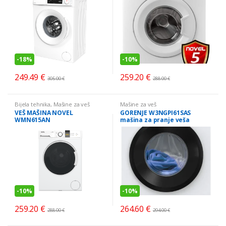
-
18%
-
10%
249.49
€
259.20
€
305.00
€
288.00
€
Bijela tehnika
,
Mašine za veš
Mašine za veš
VEŠ MAŠINA NOVEL
GORENJE W3NGPI61SAS
WMN615AN
mašina za pranje veša
-
10%
-
10%
259.20
€
264.60
€
288.00
€
294.00
€