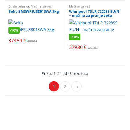
Bijela tehnika
,
Mašine za veš
Mašine za veš
Beko BM3WFSU38013WA 8kg
Whirlpool TDLR 7220SS EU/N
– mašina za pranje veša
-
10%
-
10%
373.50
€
415.00
€
379.80
€
422.00
€
Sorted
Prikaz 1–24 od 43 rezultata
by
price:
low
1
2
→
to
high
Brands Carousel