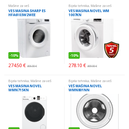
Mašine za veš
Bijela tehnika
,
Mašine za veš
VES MASINA SHARP ES
VES MASINA NOVEL WM
HFA6103W2WEE
1007KN
-
10%
-
10%
274.50
€
278.10
€
305.00
€
309.00
€
Bijela tehnika
,
Mašine za veš
Bijela tehnika
,
Mašine za veš
VES MASINA NOVEL
VEŠ MAŠINA NOVEL
WMN715KN
WMN801NN