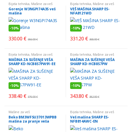
Bijela tehnika
,
Mašine za veš
Bijela tehnika
,
Mašine za veš
Gorenje W3NGPI74A3S veš
VEŠ MAŠINA SHARP ES-
mašina
NFA8121WD
-
10%
-
10%
330.00
€
331.20
€
366.00
€
368.00
€
Bijela tehnika
,
Mašine za veš
Bijela tehnika
,
Mašine za veš
MAŠINA ZA SUŠENJE VEŠA
MAŠINA ZA SUŠENJE VEŠA
SHARP KD-NCB8S7PW91-EE
SHARP KD-HCB8S7PW
-
10%
-
10%
338.40
€
343.80
€
376.00
€
382.00
€
Mašine za veš
Bijela tehnika
,
Mašine za veš
Beko BM3WFSU37013WPBB
Veš mašina SHARP ES-
mašina za pranje veša
NFB814AWC-EN