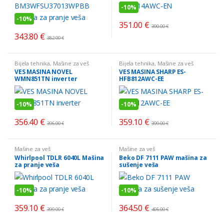
-
10%
-
10%
351.00
€
390.00
€
343.80
€
382.00
€
Bijela tehnika
,
Mašine za veš
Bijela tehnika
,
Mašine za veš
VES MASINA NOVEL
VES MASINA SHARP ES-
WMN851TN inverter
HFB812AWC-EE
-
10%
-
10%
356.40
€
359.10
€
396.00
€
399.00
€
Mašine za veš
Mašine za veš
Whirlpool TDLR 6040L Mašina
Beko DF 7111 PAW mašina za
za pranje veša
sušenje veša
-
10%
-
10%
359.10
€
364.50
€
399.00
€
405.00
€