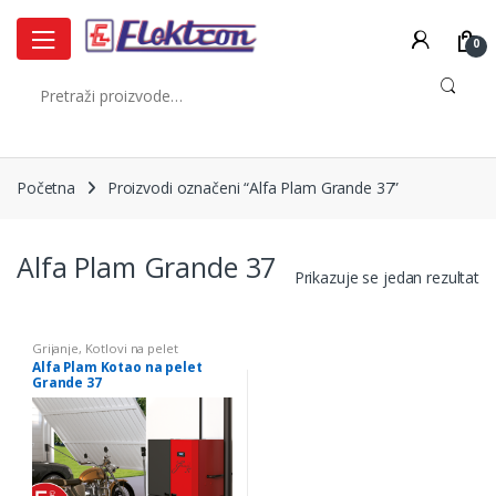
Skip
Skip
to
to
0
navigation
content
Pretraži:
Početna
Proizvodi označeni “Alfa Plam Grande 37”
Alfa Plam Grande 37
Prikazuje se jedan rezultat
Grijanje
,
Kotlovi na pelet
Alfa Plam Kotao na pelet
Grande 37