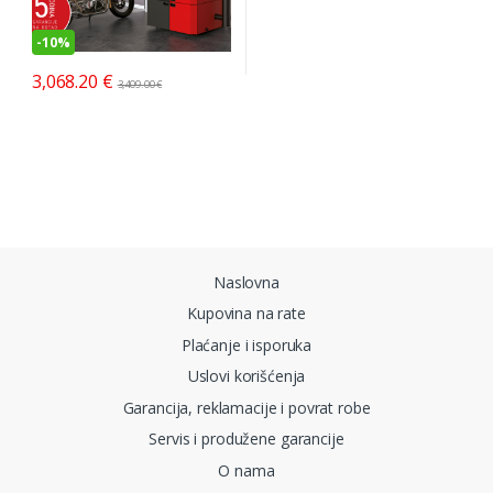
-
10%
3,068.20
€
3,409.00
€
Brands Carousel
Naslovna
Kupovina na rate
Plaćanje i isporuka
Uslovi korišćenja
Garancija, reklamacije i povrat robe
Servis i produžene garancije
O nama