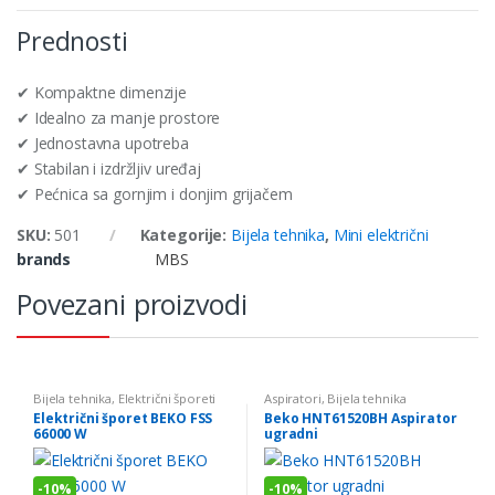
Prednosti
✔ Kompaktne dimenzije
✔ Idealno za manje prostore
✔ Jednostavna upotreba
✔ Stabilan i izdržljiv uređaj
✔ Pećnica sa gornjim i donjim grijačem
SKU:
501
Kategorije:
Bijela tehnika
,
Mini električni
brands
MBS
Povezani proizvodi
Bijela tehnika
,
Električni šporeti
Aspiratori
,
Bijela tehnika
Električni šporet BEKO FSS
Beko HNT61520BH Aspirator
66000 W
ugradni
-
10%
-
10%