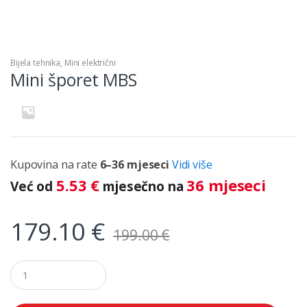
Bijela tehnika
,
Mini električni
Mini šporet MBS
Kupovina na rate
6–36 mjeseci
Vidi više
5.53
€
36 mjeseci
Već od
mjesečno na
179.10
€
199.00
€
Q
u
a
n