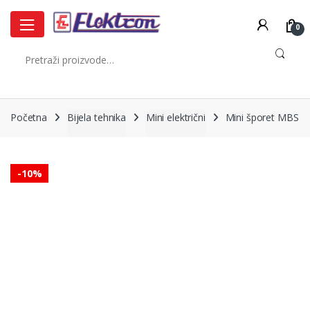
Skip
Skip
to
to
0
navigation
content
Pretraži:
Početna
Bijela tehnika
Mini električni
Mini šporet MBS
-
10%