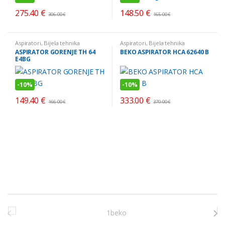
275.40
€
148.50
€
306.00
€
165.00
€
Aspiratori
,
Bijela tehnika
Aspiratori
,
Bijela tehnika
ASPIRATOR GORENJE TH 64
BEKO ASPIRATOR HCA 62640 B
E4BG
-
10%
-
10%
149.40
€
333.00
€
166.00
€
370.00
€
Brands Carousel