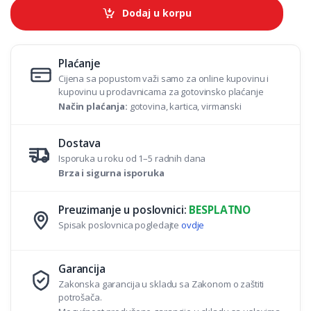
t
Dodaj u korpu
i
t
y
Plaćanje
Cijena sa popustom važi samo za online kupovinu i
kupovinu u prodavnicama za gotovinsko plaćanje
Način plaćanja:
gotovina, kartica, virmanski
Dostava
Isporuka u roku od 1–5 radnih dana
Brza i sigurna isporuka
Preuzimanje u poslovnici:
BESPLATNO
Spisak poslovnica pogledajte
ovdje
Garancija
Zakonska garancija u skladu sa Zakonom o zaštiti
potrošača.