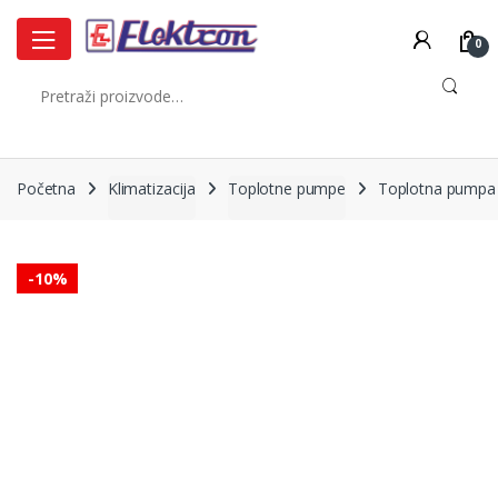
Skip
Skip
to
to
0
navigation
content
Pretraži:
Početna
Klimatizacija
Toplotne pumpe
Toplotna pumpa 
-
10%