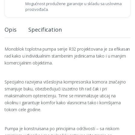
Mogućnost produžene garancije u skladu sa uslovima
proizvođača.
Opis
Specification
Monoblok toplotna pumpa serije R32 projektovana je za efikasan
rad kako u individualnim stambenim jedinicama tako i u manjim
komercijalnim objektima.
Specijalno razvijena višeslojna kompresorska komora značajno
smanjuje buku, obezbeđujući izuzetno tih rad čak i pri
maksimalnom opterećenju. Time se minimalizuje uticaj na
okolinu i garantuje komfor kako vlasnicima tako i komšijama
tokom cele godine.
Pumpa je konstruisana po principima održivosti – sa niskom