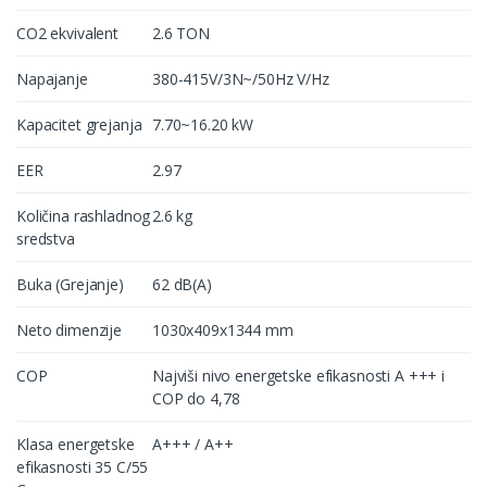
CO2 ekvivalent
2.6 TON
Napajanje
380-415V/3N~/50Hz V/Hz
Kapacitet grejanja
7.70~16.20 kW
EER
2.97
Količina rashladnog
2.6 kg
sredstva
Buka (Grejanje)
62 dB(A)
Neto dimenzije
1030x409x1344 mm
COP
Najviši nivo energetske efikasnosti A +++ i
COP do 4,78
Klasa energetske
A+++ / A++
efikasnosti 35 C/55