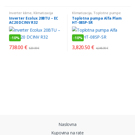
Inverter klime
,
Klimatizacija
Klimatizacija
,
Toplotne pumpe
Inverter Ecolux 20BTU – EC
Toplotna pumpa Alfa Plam
AC20 DCINV R32
HT-08SP-SR
-
10%
-
10%
738.00
€
3,820.50
€
820.00
€
4,245.00
€
Brands Carousel
Naslovna
Kupovina na rate