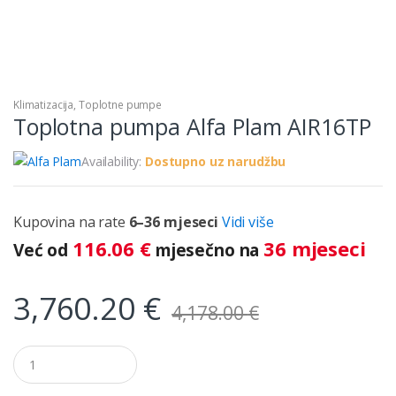
Klimatizacija
,
Toplotne pumpe
Toplotna pumpa Alfa Plam AIR16TP
Availability:
Dostupno uz narudžbu
Kupovina na rate
6–36 mjeseci
Vidi više
116.06
€
36 mjeseci
Već od
mjesečno na
3,760.20
€
4,178.00
€
Q
u
a