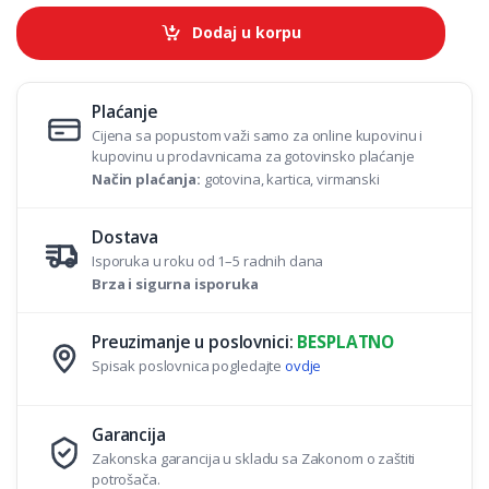
n
t
Dodaj u korpu
i
t
y
Plaćanje
Cijena sa popustom važi samo za online kupovinu i
kupovinu u prodavnicama za gotovinsko plaćanje
Način plaćanja:
gotovina, kartica, virmanski
Dostava
Isporuka u roku od 1–5 radnih dana
Brza i sigurna isporuka
Preuzimanje u poslovnici:
BESPLATNO
Spisak poslovnica pogledajte
ovdje
Garancija
Zakonska garancija u skladu sa Zakonom o zaštiti
potrošača.