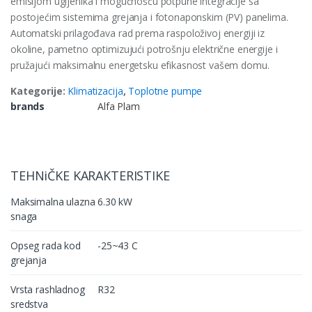
emisijom ugljenika i mogućnošću potpune integracije sa
postojećim sistemima grejanja i fotonaponskim (PV) panelima.
Automatski prilagođava rad prema raspoloživoj energiji iz
okoline, pametno optimizujući potrošnju električne energije i
pružajući maksimalnu energetsku efikasnost vašem domu.
Kategorije:
Klimatizacija
,
Toplotne pumpe
brands
Alfa Plam
TEHNiČKE KARAKTERISTIKE
Maksimalna ulazna
6.30 kW
snaga
Opseg rada kod
-25~43 C
grejanja
Vrsta rashladnog
R32
sredstva