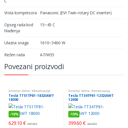
C
Vrsta kompresora
Panasonic (EVI Twin-rotary DC inverter)
Opseg rada kod
15~45 C
hlađenja
Ulazna snaga
1610~3460 W
Režim rada
A7/W35
Povezani proizvodi
Inverter klime
,
Klimatizacija
Inverter klime
,
Klimatizacija
Tesla TT51TP81-1832IAWT
Tesla TT34TP81-1232IAWT
18000
12000
-
10%
-
10%
629.10
€
399.60
€
699.00
€
444.00
€