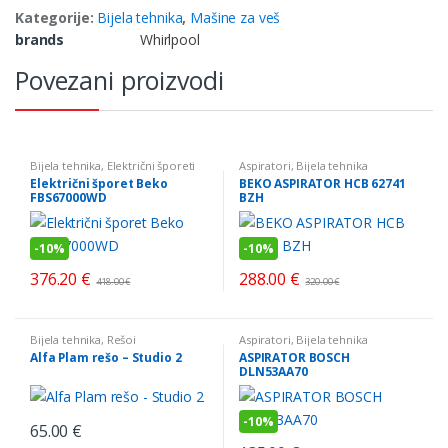
Kategorije:
Bijela tehnika
,
Mašine za veš
brands
Whirlpool
Povezani proizvodi
Bijela tehnika
,
Električni šporeti
Aspiratori
,
Bijela tehnika
Električni šporet Beko
BEKO ASPIRATOR HCB 62741
FBS67000WD
BZH
-
10%
-
10%
376.20
€
288.00
€
418.00
€
320.00
€
Bijela tehnika
,
Rešoi
Aspiratori
,
Bijela tehnika
Alfa Plam rešo – Studio 2
ASPIRATOR BOSCH
DLN53AA70
-
10%
65.00
€