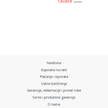
135.00
€
150.00
€
Brands Carousel
Naslovna
Kupovina na rate
Plaćanje i isporuka
Uslovi korišćenja
Garancija, reklamacije i povrat robe
Servis i produžene garancije
O nama