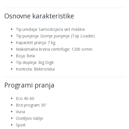
Osnovne karakteristike
Tip uređaja: Samostojeća veš mašina
Tip punjenja: Gornje punjenje (Top Loader)
Kapacitet pranja: 7 kg
Maksimalna brzina centrifuge: 1200 o/min
Boja: Bela
Tip displeja: Big Digit
Kontrola: Elektronska
Programi pranja
Eco 40-60
Brzi program 30’
Vuna
Osetljivo rublje
Sport