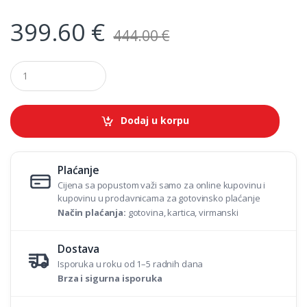
399.60
€
444.00
€
Q
u
a
n
t
Dodaj u korpu
i
t
y
Plaćanje
Cijena sa popustom važi samo za online kupovinu i
kupovinu u prodavnicama za gotovinsko plaćanje
Način plaćanja:
gotovina, kartica, virmanski
Dostava
Isporuka u roku od 1–5 radnih dana
Brza i sigurna isporuka