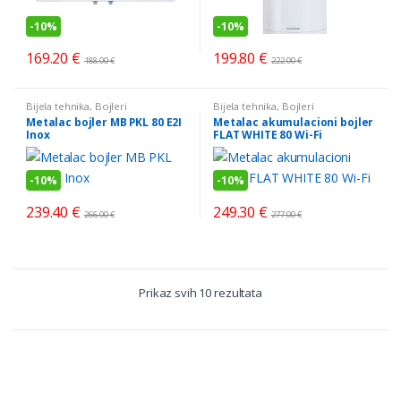
-
10%
-
10%
169.20
€
199.80
€
188.00
€
222.00
€
Bijela tehnika
,
Bojleri
Bijela tehnika
,
Bojleri
Metalac bojler MB PKL 80 E2I
Metalac akumulacioni bojler
Inox
FLAT WHITE 80 Wi-Fi
-
10%
-
10%
239.40
€
249.30
€
266.00
€
277.00
€
Sorted
Prikaz svih 10 rezultata
by
price:
low
to
high