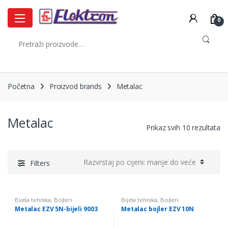
Skip
Skip
to
to
0
navigation
content
Pretraži:
Početna
Proizvod brands
Metalac
Metalac
So
Prikaz svih 10 rezultata
by
pr
lo
Filters
to
hi
Bijela tehnika
,
Bojleri
Bijela tehnika
,
Bojleri
Metalac EZV 5N-bijeli 9003
Metalac bojler EZV 10N