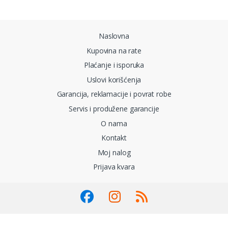
Brands Carousel
Naslovna
Kupovina na rate
Plaćanje i isporuka
Uslovi korišćenja
Garancija, reklamacije i povrat robe
Servis i produžene garancije
O nama
Kontakt
Moj nalog
Prijava kvara