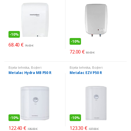
-
10%
-
10%
68.40
€
76.00
€
72.00
€
80.00
€
Bijela tehnika
,
Bojleri
Bijela tehnika
,
Bojleri
Metalac Hydra MB P50 R
Metalac EZV P50 R
-
10%
-
10%
122.40
€
123.30
€
136.00
€
137.00
€