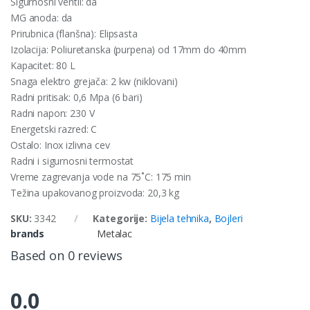
Sigurnosni ventil: da
MG anoda: da
Prirubnica (flanšna): Elipsasta
Izolacija: Poliuretanska (purpena) od 17mm do 40mm
Kapacitet: 80 L
Snaga elektro grejača: 2 kw (niklovani)
Radni pritisak: 0,6 Mpa (6 bari)
Radni napon: 230 V
Energetski razred: C
Ostalo: Inox izlivna cev
Radni i sigurnosni termostat
Vreme zagrevanja vode na 75˚C: 175 min
Težina upakovanog proizvoda: 20,3 kg
SKU:
3342
Kategorije:
Bijela tehnika
,
Bojleri
brands
Metalac
Based on 0 reviews
0.0