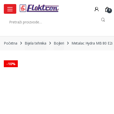
Skip
Skip
to
to
0
navigation
content
Pretraži:
Početna
Bijela tehnika
Bojleri
Metalac Hydra MB 80 E2i
-
10%