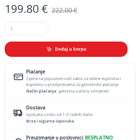
199.80
€
222.00
€
Q
u
a
n
t
Dodaj u korpu
i
t
y
Plaćanje
Cijena sa popustom važi samo za online kupovinu i
kupovinu u prodavnicama za gotovinsko plaćanje
Način plaćanja:
gotovina, kartica, virmanski
Dostava
Isporuka u roku od 1–5 radnih dana
Brza i sigurna isporuka
Preuzimanje u poslovnici:
BESPLATNO