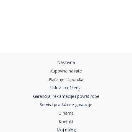
Brands Carousel
Naslovna
Kupovina na rate
Plaćanje i isporuka
Uslovi korišćenja
Garancija, reklamacije i povrat robe
Servis i produžene garancije
O nama
Kontakt
Moj nalog