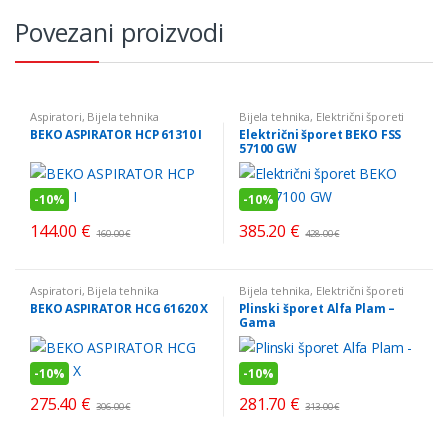
Povezani proizvodi
Aspiratori
,
Bijela tehnika
Bijela tehnika
,
Električni šporeti
BEKO ASPIRATOR HCP 61310 I
Električni šporet BEKO FSS
57100 GW
-
10%
-
10%
144.00
€
385.20
€
160.00
€
428.00
€
Aspiratori
,
Bijela tehnika
Bijela tehnika
,
Električni šporeti
BEKO ASPIRATOR HCG 61620 X
Plinski šporet Alfa Plam –
Gama
-
10%
-
10%
275.40
€
281.70
€
306.00
€
313.00
€