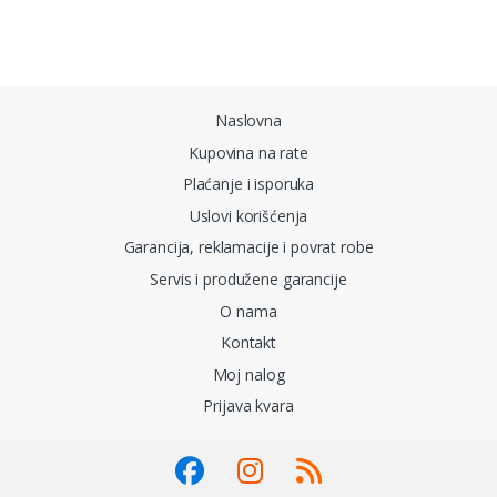
Brands Carousel
Naslovna
Kupovina na rate
Plaćanje i isporuka
Uslovi korišćenja
Garancija, reklamacije i povrat robe
Servis i produžene garancije
O nama
Kontakt
Moj nalog
Prijava kvara