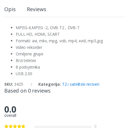
Opis
Reviews
MPEG-4,MPEG -2, DVB-T2 , DVB-T
FULL HD, HDMI, SCART
Formati: avi, mkv, mpg, vob, mp4, xvid, mp3,jpg
Video rekorder
Omiljene grupe
Brzi teletex
8 podsjetnika
USB 2.00
SKU:
3425
Kategorija:
T2 i satelitski reciveri
Based on 0 reviews
0.0
overall
0