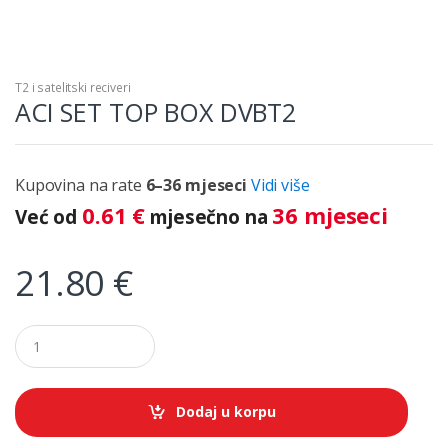
T2 i satelitski reciveri
ACI SET TOP BOX DVBT2
Kupovina na rate
6–36 mjeseci
Vidi više
0.61
€
36 mjeseci
Već od
mjesečno na
21.80
€
Q
u
a
n
t
Dodaj u korpu
i
t