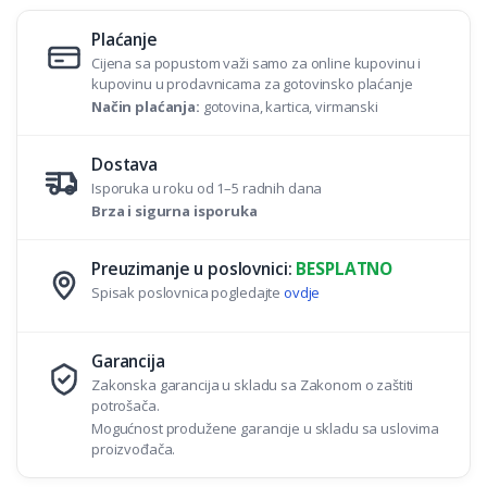
y
Plaćanje
Cijena sa popustom važi samo za online kupovinu i
kupovinu u prodavnicama za gotovinsko plaćanje
Način plaćanja:
gotovina, kartica, virmanski
Dostava
Isporuka u roku od 1–5 radnih dana
Brza i sigurna isporuka
Preuzimanje u poslovnici:
BESPLATNO
Spisak poslovnica pogledajte
ovdje
Garancija
Zakonska garancija u skladu sa Zakonom o zaštiti
potrošača.
Mogućnost produžene garancije u skladu sa uslovima
proizvođača.