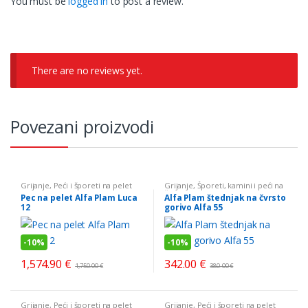
You must be
logged in
to post a review.
There are no reviews yet.
Povezani proizvodi
Grijanje
,
Peći i šporeti na pelet
Grijanje
,
Šporeti, kamini i peći na
čvrsto gorivo
Pec na pelet Alfa Plam Luca
Alfa Plam štednjak na čvrsto
12
gorivo Alfa 55
-
10%
-
10%
1,574.90
€
342.00
€
1,750.00
€
380.00
€
Grijanje
,
Peći i šporeti na pelet
Grijanje
,
Peći i šporeti na pelet