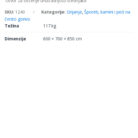
-otvor za čišćenje unutrašnjosti štednjaka
SKU:
1240
Kategorije:
Grijanje
,
Šporeti, kamini i peći na
čvrsto gorivo
Težina
117 kg
Dimenzije
600 × 700 × 850 cm