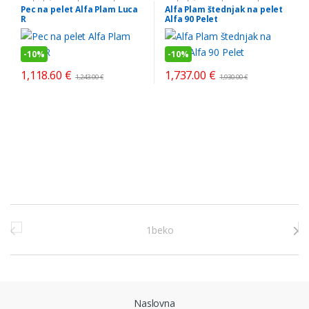
Pec na pelet Alfa Plam Luca
Alfa Plam štednjak na pelet
R
Alfa 90 Pelet
-
10%
-
10%
1,118.60
€
1,737.00
€
1,243.00
€
1,930.00
€
Brands Carousel
Naslovna