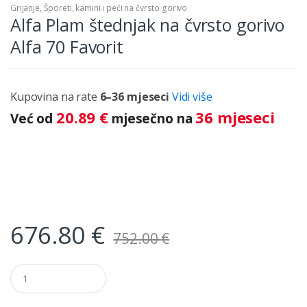
Grijanje
,
Šporeti, kamini i peći na čvrsto gorivo
Alfa Plam štednjak na čvrsto gorivo
Alfa 70 Favorit
Kupovina na rate
6–36 mjeseci
Vidi više
20.89
€
36 mjeseci
Već od
mjesečno na
676.80
€
752.00
€
Q
u
a
n