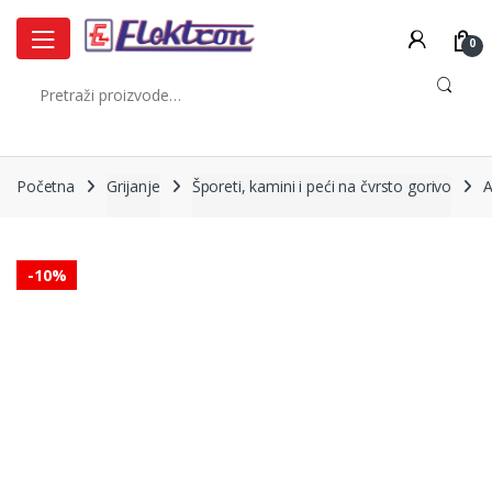
Skip
Skip
to
to
0
navigation
content
Pretraži:
Početna
Grijanje
Šporeti, kamini i peći na čvrsto gorivo
A
-
10%