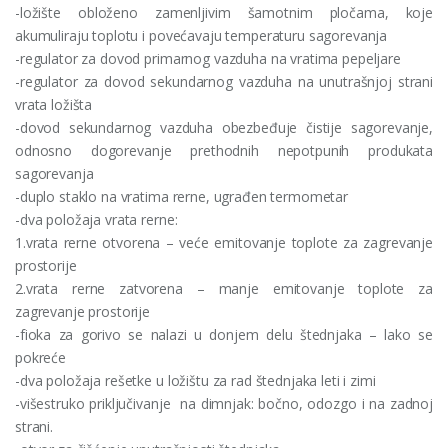
-ložište obloženo zamenljivim šamotnim pločama, koje
akumuliraju toplotu i povećavaju temperaturu sagorevanja
-regulator za dovod primarnog vazduha na vratima pepeljare
-regulator za dovod sekundarnog vazduha na unutrašnjoj strani
vrata ložišta
-dovod sekundarnog vazduha obezbeđuje čistije sagorevanje,
odnosno dogorevanje prethodnih nepotpunih produkata
sagorevanja
-duplo staklo na vratima rerne, ugrađen termometar
-dva položaja vrata rerne:
1.vrata rerne otvorena – veće emitovanje toplote za zagrevanje
prostorije
2.vrata rerne zatvorena – manje emitovanje toplote za
zagrevanje prostorije
-fioka za gorivo se nalazi u donjem delu štednjaka – lako se
pokreće
-dva položaja rešetke u ložištu za rad štednjaka leti i zimi
-višestruko priključivanje na dimnjak: bočno, odozgo i na zadnoj
strani.