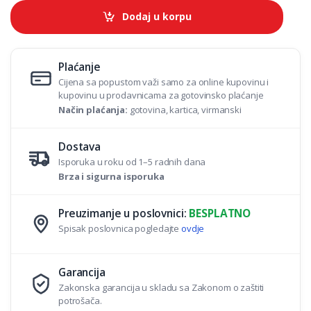
t
Dodaj u korpu
i
t
y
Plaćanje
Cijena sa popustom važi samo za online kupovinu i
kupovinu u prodavnicama za gotovinsko plaćanje
Način plaćanja:
gotovina, kartica, virmanski
Dostava
Isporuka u roku od 1–5 radnih dana
Brza i sigurna isporuka
Preuzimanje u poslovnici:
BESPLATNO
Spisak poslovnica pogledajte
ovdje
Garancija
Zakonska garancija u skladu sa Zakonom o zaštiti
potrošača.