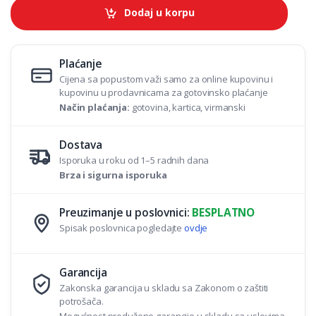
t
Dodaj u korpu
i
t
y
Plaćanje
Cijena sa popustom važi samo za online kupovinu i
kupovinu u prodavnicama za gotovinsko plaćanje
Način plaćanja:
gotovina, kartica, virmanski
Dostava
Isporuka u roku od 1–5 radnih dana
Brza i sigurna isporuka
Preuzimanje u poslovnici:
BESPLATNO
Spisak poslovnica pogledajte
ovdje
Garancija
Zakonska garancija u skladu sa Zakonom o zaštiti
potrošača.