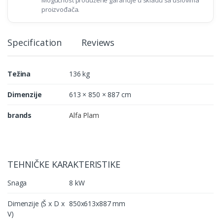
Mogućnost produžene garancije u skladu sa uslovima
proizvođača.
Specification
Reviews
Težina
136 kg
Dimenzije
613 × 850 × 887 cm
brands
Alfa Plam
TEHNIČKE KARAKTERISTIKE
Snaga
8 kW
Dimenzije (Š x D x
850x613x887 mm
V)