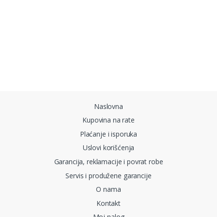
Brands Carousel
Naslovna
Kupovina na rate
Plaćanje i isporuka
Uslovi korišćenja
Garancija, reklamacije i povrat robe
Servis i produžene garancije
O nama
Kontakt
Moj nalog