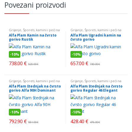
Povezani proizvodi
Grijanje
,
Šporeti, kamini i peći na
Grijanje
,
Šporeti, kamini i peći na
čvrsto gorivo
čvrsto gorivo
Alfa Plam Kamin na čvrsto
Alfa Plam Ugradni kamin na
gorivo Rustik
čvrsto gorivo
-
10%
-
10%
738.00
€
657.00
€
820.00
€
730.00
€
Grijanje
,
Šporeti, kamini i peći na
Grijanje
,
Šporeti, kamini i peći na
čvrsto gorivo
čvrsto gorivo
Alfa Plam štednjak na čvrsto
Alfa Plam štednjak na čvrsto
gorivo Alfa 90H Dominant
gorivo Regular 46 Elegant
-
10%
-
10%
792.90
€
428.40
€
881.00
€
476.00
€