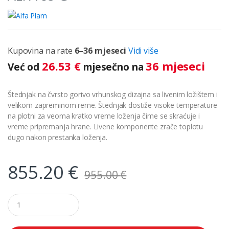
Kupovina na rate
6–36 mjeseci
Vidi više
26.53
€
36 mjeseci
Već od
mjesečno na
Štednjak na čvrsto gorivo vrhunskog dizajna sa livenim ložištem i
velikom zapreminom rerne. Štednjak dostiže visoke temperature
na plotni za veoma kratko vreme loženja čime se skraćuje i
vreme pripremanja hrane. Livene komponente zrače toplotu
dugo nakon prestanka loženja.
855.20
€
955.00
€
Q
u
a
n