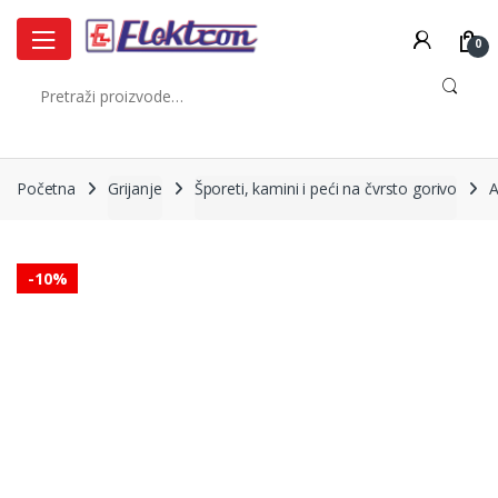
Skip
Skip
to
to
0
navigation
content
Pretraži:
Početna
Grijanje
Šporeti, kamini i peći na čvrsto gorivo
A
-
10%