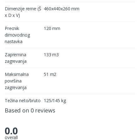
Dimenzije rerne (Š
460x440x260 mm
x D x V)
Precnik
120 mm
dimovodnog
nastavka
Zapremina
133 m3
zagrevanja
Maksimalna
51 m2
površina
zagrevanja
Težina neto/bruto
125/145 kg
Based on 0 reviews
0.0
overall