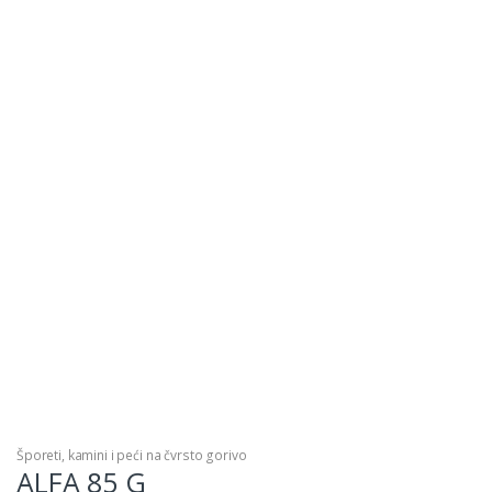
Šporeti, kamini i peći na čvrsto gorivo
ALFA 85 G