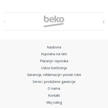
Brands Carousel
Naslovna
Kupovina na rate
Plaćanje i isporuka
Uslovi korišćenja
Garancija, reklamacije i povrat robe
Servis i produžene garancije
O nama
Kontakt
Moj nalog