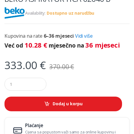
Availability:
Dostupno uz narudžbu
Kupovina na rate
6–36 mjeseci
Vidi više
10.28
€
36 mjeseci
Već od
mjesečno na
333.00
€
370.00
€
Q
u
a
n
t
Dodaj u korpu
i
t
y
Plaćanje
Cijena sa popustom važi samo za online kupovinu i