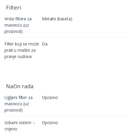
Filteri
Vrsta filtera za
Metalni (kaseta)
masnoću (uz
proizvod):
Filter koji se može
Da
prati u mašini za
pranje sudova:
Način rada
Ugljeni filter za
Opciono
masnoću (uz
proizvod):
Izduvni sistem –
Opciono
crijevo: