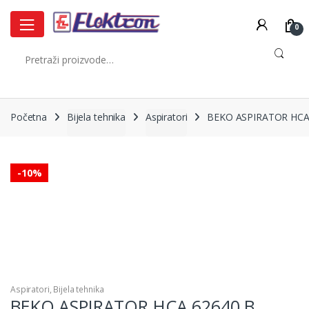
Skip
Skip
to
to
0
navigation
content
Pretraži:
Početna
Bijela tehnika
Aspiratori
BEKO ASPIRATOR HCA
-
10%
Aspiratori
,
Bijela tehnika
BEKO ASPIRATOR HCA 62640 B