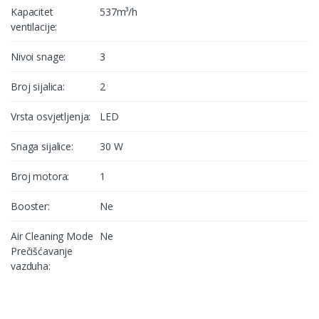
Kapacitet
537m³/h
ventilacije:
Nivoi snage:
3
Broj sijalica:
2
Vrsta osvjetljenja:
LED
Snaga sijalice:
30 W
Broj motora:
1
Booster:
Ne
Air Cleaning Mode
Ne
Prečišćavanje
vazduha: