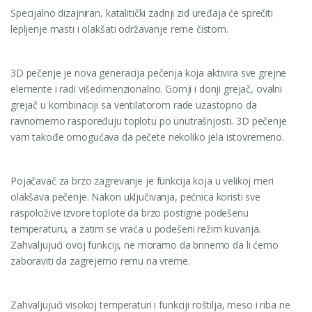
Specijalno dizajniran, katalitički zadnji zid uređaja će sprečiti
lepljenje masti i olakšati održavanje rerne čistom.
3D pečenje je nova generacija pečenja koja aktivira sve grejne
elemente i radi višedimenzionalno. Gornji i donji grejač, ovalni
grejač u kombinaciji sa ventilatorom rade uzastopno da
ravnomerno raspoređuju toplotu po unutrašnjosti. 3D pečenje
vam takođe omogućava da pečete nekoliko jela istovremeno.
Pojačavač za brzo zagrevanje je funkcija koja u velikoj meri
olakšava pečenje. Nakon uključivanja, pećnica koristi sve
raspoložive izvore toplote da brzo postigne podešenu
temperaturu, a zatim se vraća u podešeni režim kuvanja.
Zahvaljujući ovoj funkciji, ne moramo da brinemo da li ćemo
zaboraviti da zagrejemo rernu na vreme.
Zahvaljujući visokoj temperaturi i funkciji roštilja, meso i riba ne