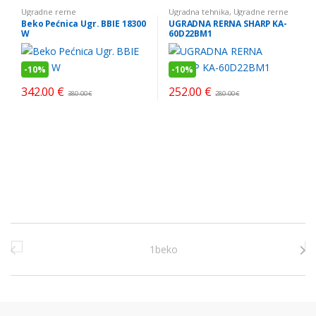
Ugradne rerne
Ugradna tehnika
,
Ugradne rerne
Beko Pećnica Ugr. BBIE 18300
UGRADNA RERNA SHARP KA-
W
60D22BM1
-
10%
-
10%
342.00
€
252.00
€
380.00
€
280.00
€
Brands Carousel