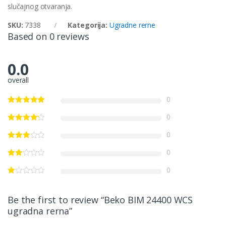
slučajnog otvaranja.
SKU:
7338
Kategorija:
Ugradne rerne
Based on 0 reviews
0.0
overall
0
0
0
0
0
Be the first to review “Beko BIM 24400 WCS
ugradna rerna”