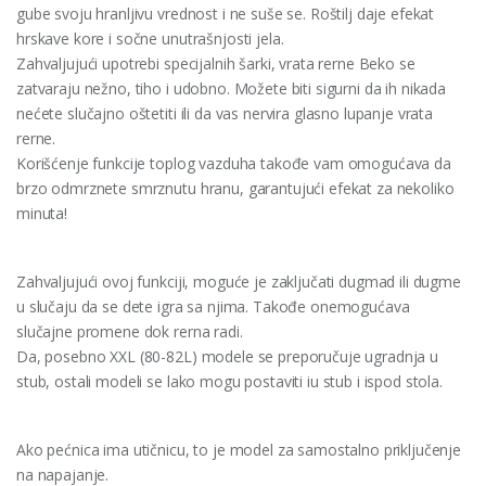
gube svoju hranljivu vrednost i ne suše se. Roštilj daje efekat
hrskave kore i sočne unutrašnjosti jela.
Zahvaljujući upotrebi specijalnih šarki, vrata rerne Beko se
zatvaraju nežno, tiho i udobno. Možete biti sigurni da ih nikada
nećete slučajno oštetiti ili da vas nervira glasno lupanje vrata
rerne.
Korišćenje funkcije toplog vazduha takođe vam omogućava da
brzo odmrznete smrznutu hranu, garantujući efekat za nekoliko
minuta!
Zahvaljujući ovoj funkciji, moguće je zaključati dugmad ili dugme
u slučaju da se dete igra sa njima. Takođe onemogućava
slučajne promene dok rerna radi.
Da, posebno XXL (80-82L) modele se preporučuje ugradnja u
stub, ostali modeli se lako mogu postaviti iu stub i ispod stola.
Ako pećnica ima utičnicu, to je model za samostalno priključenje
na napajanje.