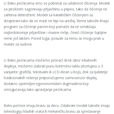
U Beko pećnicama smo se pobrinuli za udobnost čišćenja. Modeli
sa pirolizom sagorevaju prljavštinu u pepeo, tako da čišćenje ne
zahteva deterdžent. Modeli sa katalitičkim čišćenjem su
dizajnirani tako da se mast ne lepi na uređaj. Rerne takođe imaju
program za čišćenje parom koji pomaže da se omekšaju
najtvrdokornije prljavštine i masne mrlje, čineći čišćenje šupljine
rerne još lakšim. Pored toga, posude za rernu se mogu prati u
mašini za sudove.
U Beko pećnicama možemo pronaći širok izbor intuitivnih
displeja, možemo izabrati punu kontrolnu tablu (dostupnu u 3
varijante: grafički, tekstualni ili LCD ekran u boji), dok za ljubitelje
tradicionalnih rešenja preporučujemo samosenzor displej,
dodatno opremljen egononomskim dugmadima koji
omogućavaju lako upravljanje pećnicama.
Beko pećnice imaju bravu za decu. Odabrani modeli takođe imaju
tehnologiju hladnih vrata ili mehaničku bravu za sprečavanje