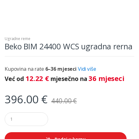
Ugradne rerne
Beko BIM 24400 WCS ugradna rerna
Kupovina na rate
6–36 mjeseci
Vidi više
12.22
€
36 mjeseci
Već od
mjesečno na
396.00
€
440.00
€
Q
u
a
n
t