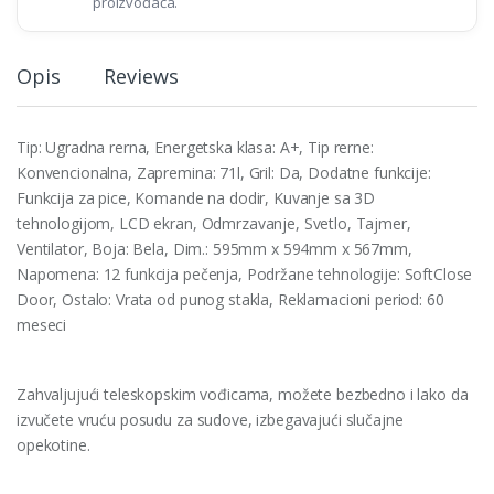
proizvođača.
Opis
Reviews
Tip: Ugradna rerna, Energetska klasa: A+, Tip rerne:
Konvencionalna, Zapremina: 71l, Gril: Da, Dodatne funkcije:
Funkcija za pice, Komande na dodir, Kuvanje sa 3D
tehnologijom, LCD ekran, Odmrzavanje, Svetlo, Tajmer,
Ventilator, Boja: Bela, Dim.: 595mm x 594mm x 567mm,
Napomena: 12 funkcija pečenja, Podržane tehnologije: SoftClose
Door, Ostalo: Vrata od punog stakla, Reklamacioni period: 60
meseci
Zahvaljujući teleskopskim vođicama, možete bezbedno i lako da
izvučete vruću posudu za sudove, izbegavajući slučajne
opekotine.