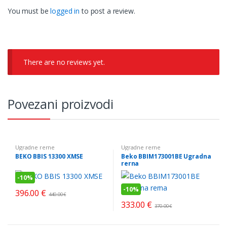
You must be
logged in
to post a review.
There are no reviews yet.
Povezani proizvodi
Ugradne rerne
Ugradne rerne
BEKO BBIS 13300 XMSE
Beko BBIM173001BE Ugradna
rerna
-
10%
-
10%
396.00
€
440.00
€
333.00
€
370.00
€