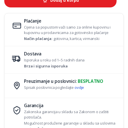
Dodaj u korpu
i
t
y
Plaćanje
Cijena sa popustom važi samo za online kupovinu i
kupovinu u prodavnicama za gotovinsko plaćanje
Način plaćanja:
gotovina, kartica, virmanski
Dostava
Isporuka u roku od 1–5 radnih dana
Brza i sigurna isporuka
Preuzimanje u poslovnici:
BESPLATNO
Spisak poslovnica pogledajte
ovdje
Garancija
Zakonska garancija u skladu sa Zakonom o zaštiti
potrošača.
Mogućnost produžene garancije u skladu sa uslovima