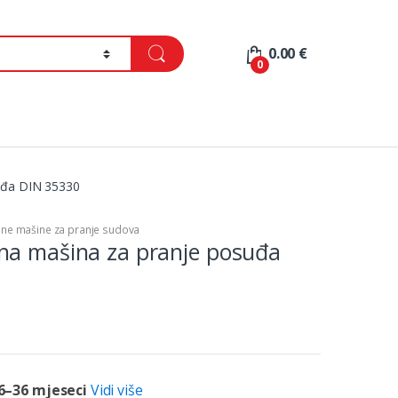
0.00
€
0
uđa DIN 35330
ne mašine za pranje sudova
na mašina za pranje posuđa
6–36 mjeseci
Vidi više