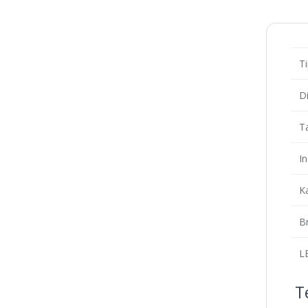
Ti
Di
T
I
K
B
L
Te