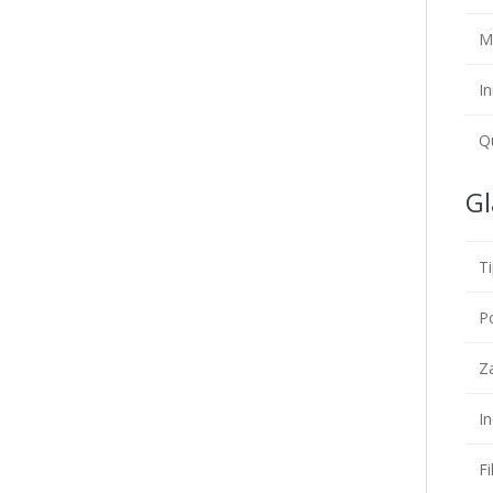
M
In
Q
Gl
T
P
Z
In
Fi