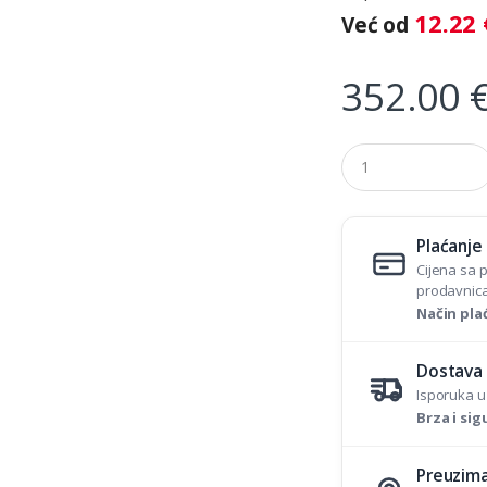
12.22
Već od
352.00
Q
u
a
n
t
Plaćanje
i
t
Cijena sa 
y
prodavnica
Način pla
Dostava
Isporuka u
Brza i si
Preuzima