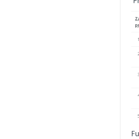
P
Z
p
1
2
3
4
5
Fu