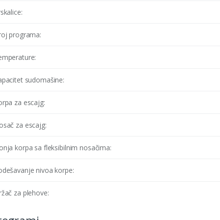
skalice:
roj programa:
emperature:
apacitet sudomašine:
orpa za escajg:
osač za escajg:
nja korpa sa fleksibilnim nosačima:
odešavanje nivoa korpe:
ržač za plehove: