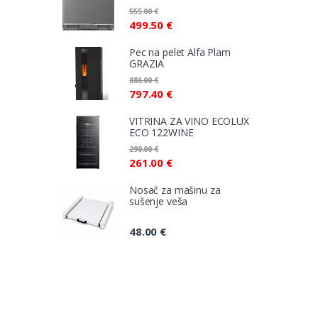
555.00
€
499.50
€
Pec na pelet Alfa Plam
GRAZIA
886.00
€
797.40
€
VITRINA ZA VINO ECOLUX
ECO 122WINE
290.00
€
261.00
€
Nosač za mašinu za
sušenje veša
48.00
€