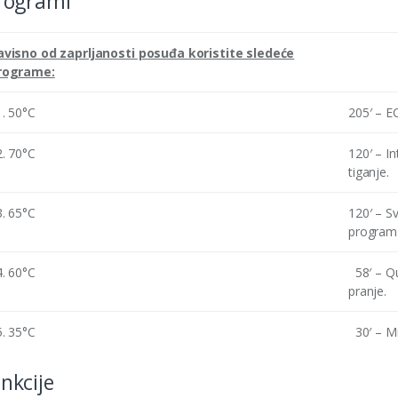
rogrami
avisno od zaprljanosti posuđa koristite sledeće
rograme:
. 50°C
205′ – E
. 70°C
120′ – I
tiganje.
. 65°C
120′ – S
program 
. 60°C
58′ – Qu
pranje.
. 35°C
30′ – Mi
nkcije