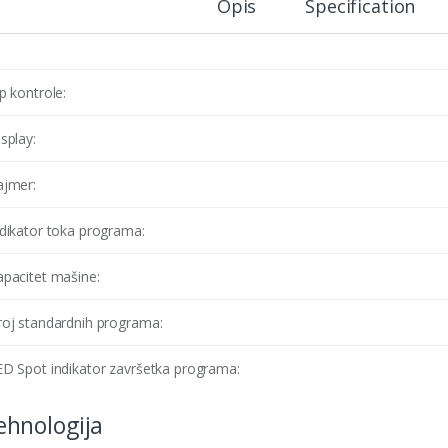
Opis
Specification
p kontrole:
splay:
ajmer:
ndikator toka programa:
apacitet mašine:
roj standardnih programa:
ED Spot indikator završetka programa:
hnologija