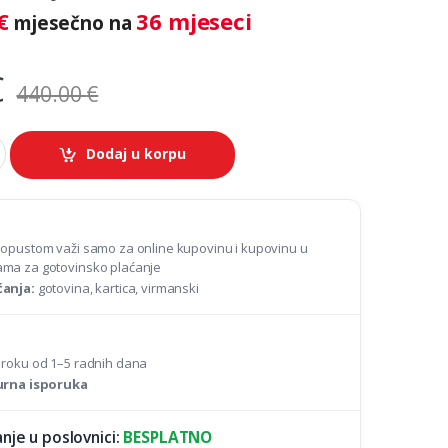
€
36 mjeseci
mjesečno na
€
440.00
€
Dodaj u korpu
popustom važi samo za online kupovinu i kupovinu u
ma za gotovinsko plaćanje
ćanja:
gotovina, kartica, virmanski
 roku od 1–5 radnih dana
gurna isporuka
nje u poslovnici:
BESPLATNO