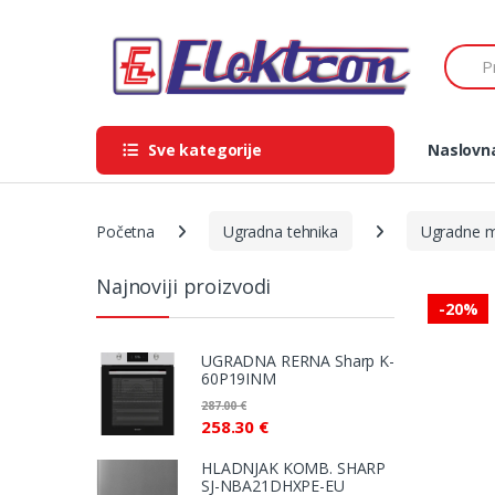
Skip
Skip
to
to
Search
navigation
content
Sve kategorije
Naslovn
Početna
Ugradna tehnika
Ugradne m
Najnoviji proizvodi
-
20%
UGRADNA RERNA Sharp K-
60P19INM
287.00
€
258.30
€
HLADNJAK KOMB. SHARP
SJ-NBA21DHXPE-EU