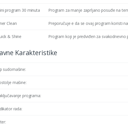
ini program 30 minuta
Program za manje zaprljano posuđe na tem
ner Clean
Preporučuje e da se ovaj program koristi na
uick & Shine
Program koji je predviđen za svakodnevno p
avne Karakteristike
ip sudomašine:
ostolje mašine:
aključavanje programa:
dikator rada:
lter: