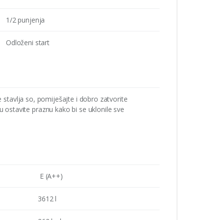
1/2 punjenja
Odloženi start
e stavlja so, pomiješajte i dobro zatvorite
ostavite praznu kako bi se uklonile sve
E (A++)
3612 l