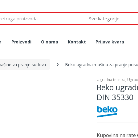
 for:
a
Proizvodi
O nama
Kontakt
Prijava kvara
ašine za pranje sudova
Beko ugradna mašina za pranje pos
Ugradna tehnika
,
Ugrad
Beko ugrad
DIN 35330
Kupovina na rate