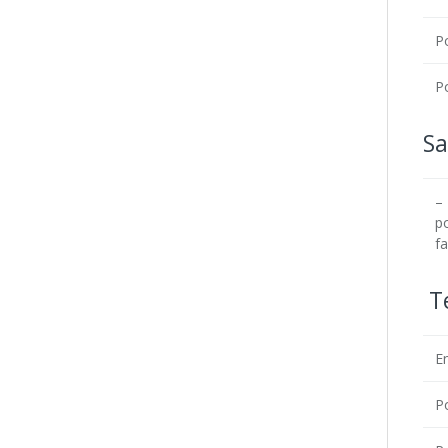
P
P
Sa
– 
p
fa
Te
En
P