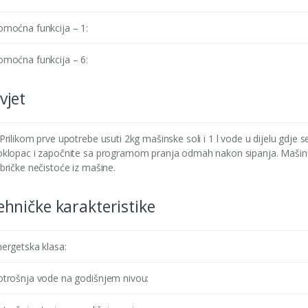
omoćna funkcija – 1:
omoćna funkcija – 6:
vjet
Prilikom prve upotrebe usuti 2kg mašinske soli i 1 l vode u dijelu gdje s
oklopac i započnite sa programom pranja odmah nakon sipanja. Mašinu 
bričke nečistoće iz mašine.
hničke karakteristike
ergetska klasa:
otrošnja vode na godišnjem nivou: