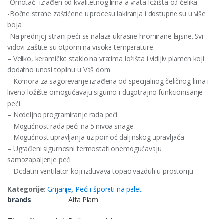
-Omotač izrađen od kvalitetnog lima a vrata ložišta od čelika
-Bočne strane zaštićene u procesu lakiranja i dostupne su u više
boja
-Na prednjoj strani peći se nalaze ukrasne hromirane lajsne. Svi
vidovi zaštite su otporni na visoke temperature
– Veliko, keramičko staklo na vratima ložišta i vidljiv plamen koji
dodatno unosi toplinu u Vaš dom
– Komora za sagorevanje izrađena od specijalnog čeličnog lima i
liveno ložište omogućavaju sigurno i dugotrajno funkcionisanje
peći
– Nedeljno programiranje rada peći
– Mogućnost rada peći na 5 nivoa snage
– Mogućnost upravljanja uz pomoć daljinskog upravljača
– Ugrađeni sigurnosni termostati onemogućavaju
samozapaljenje peći
– Dodatni ventilator koji izduvava topao vazduh u prostoriju
Kategorije:
Grijanje
,
Peći i šporeti na pelet
brands
Alfa Plam