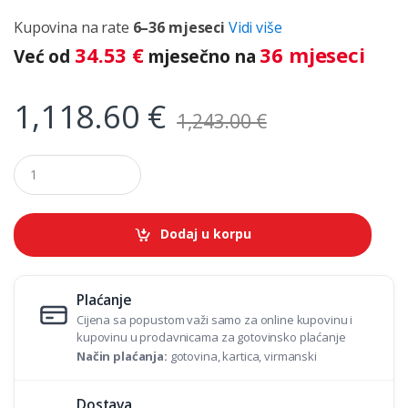
Kupovina na rate
6–36 mjeseci
Vidi više
34.53
€
36 mjeseci
Već od
mjesečno na
1,118.60
€
1,243.00
€
Q
u
a
n
t
Dodaj u korpu
i
t
y
Plaćanje
Cijena sa popustom važi samo za online kupovinu i
kupovinu u prodavnicama za gotovinsko plaćanje
Način plaćanja:
gotovina, kartica, virmanski
Dostava