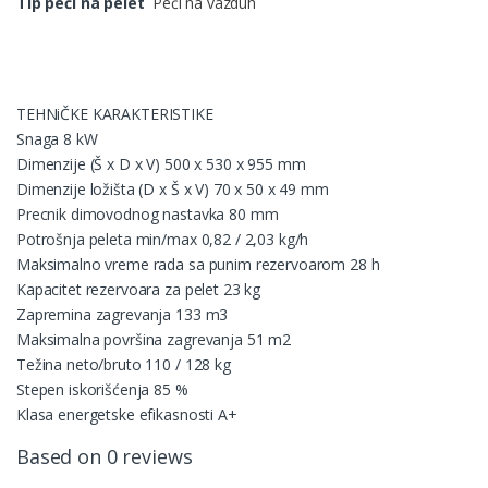
Tip peći na pelet
Peći na vazduh
TEHNiČKE KARAKTERISTIKE
Snaga 8 kW
Dimenzije (Š x D x V) 500 x 530 x 955 mm
Dimenzije ložišta (D x Š x V) 70 x 50 x 49 mm
Precnik dimovodnog nastavka 80 mm
Potrošnja peleta min/max 0,82 / 2,03 kg/h
Maksimalno vreme rada sa punim rezervoarom 28 h
Kapacitet rezervoara za pelet 23 kg
Zapremina zagrevanja 133 m3
Maksimalna površina zagrevanja 51 m2
Težina neto/bruto 110 / 128 kg
Stepen iskorišćenja 85 %
Klasa energetske efikasnosti A+
Based on 0 reviews