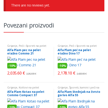
There are no reviews yet.
Povezani proizvodi
Grijanje
,
Peći i šporeti na pelet
Grijanje
,
Peći i šporeti na pelet
Alfa Plam pec na pelet
Alfa Plam peć na pelet
etažno Commo 21
etažno Dino 17
-
10%
-
10%
2,035.60
€
2,178.10
€
2,262.00
€
2,420.00
€
Grijanje
,
Kotlovi na pelet
Grijanje
,
Šporeti, kamini i peći na
čvrsto gorivo
Alfa Plam Kotao na pelet
Alfa Plam štednjak na čvrsto
Commo Compact 37
gorivo Alfa 55
-
10%
-
10%