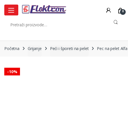
Skip
Skip
to
to
0
navigation
content
Pretraži:
Početna
Grijanje
Peći i šporeti na pelet
Pec na pelet Alf
-
10%