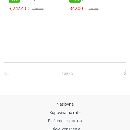
3,247.40
€
342.00
€
3,608.00
€
380.00
€
Brands Carousel
Naslovna
Kupovina na rate
Plaćanje i isporuka
Uslovi korišćenja