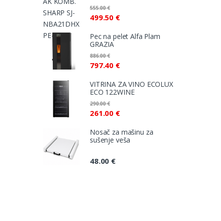
555.00
€
499.50
€
Pec na pelet Alfa Plam
GRAZIA
886.00
€
797.40
€
VITRINA ZA VINO ECOLUX
ECO 122WINE
290.00
€
261.00
€
Nosač za mašinu za
sušenje veša
48.00
€