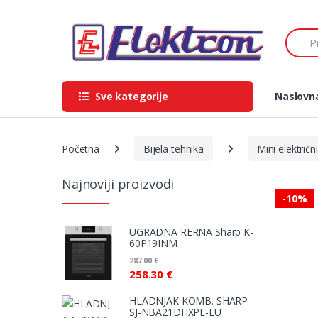
Skip
Skip
to
to
Search
navigation
content
Sve kategorije
Naslovn
Početna
Bijela tehnika
Mini električni
Najnoviji proizvodi
-
10%
UGRADNA RERNA Sharp K-
60P19INM
287.00
€
258.30
€
HLADNJAK KOMB. SHARP
SJ-NBA21DHXPE-EU