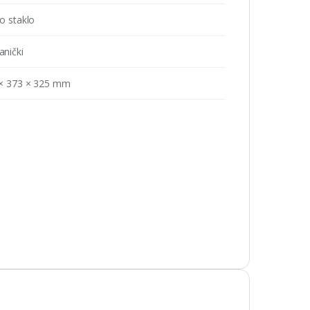
o staklo
nički
× 373 × 325 mm