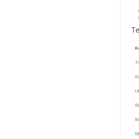
Te
K
T
K
U
Br
B
M