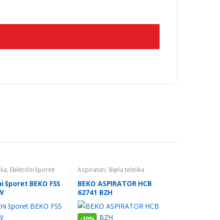
ika
,
Električni šporeti
Aspiratori
,
Bijela tehnika
ni šporet BEKO FSS
BEKO ASPIRATOR HCB
W
62741 BZH
-
10%