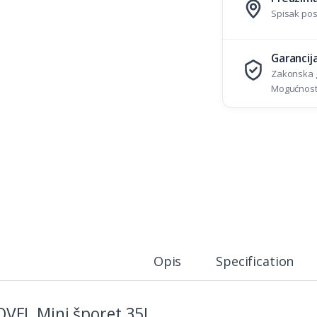
Spisak pos
Garancij
Zakonska g
Mogućnost 
Opis
Specification
VEL Mini šporet 35L