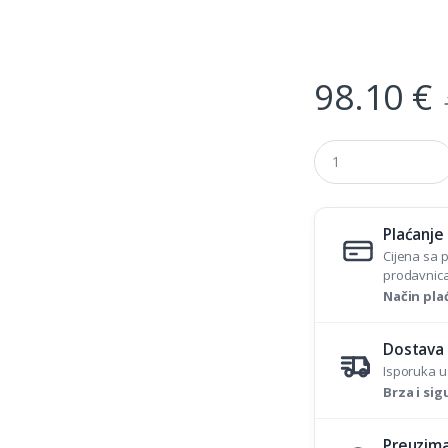
98.10
€
Q
u
a
n
t
Plaćanje
i
t
Cijena sa 
y
prodavnica
Način pla
Dostava
Isporuka u
Brza i si
Preuzima