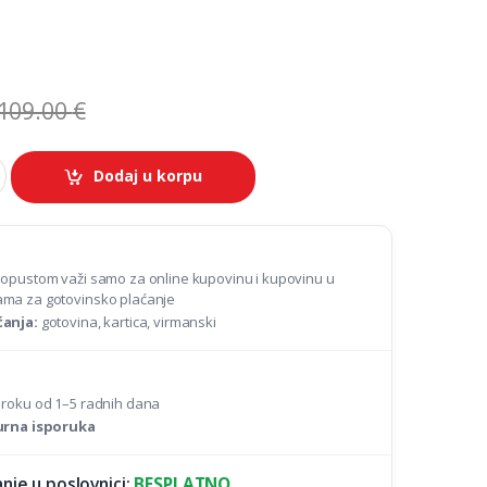
109.00
€
Dodaj u korpu
popustom važi samo za online kupovinu i kupovinu u
ma za gotovinsko plaćanje
ćanja:
gotovina, kartica, virmanski
 roku od 1–5 radnih dana
gurna isporuka
nje u poslovnici:
BESPLATNO