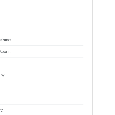
ednost
 šporet
0 W
°C