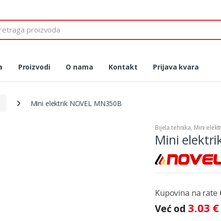
 for:
a
Proizvodi
O nama
Kontakt
Prijava kvara
Mini elektrik NOVEL MN350B
Bijela tehnika
,
Mini elektr
Mini elekt
Kupovina na rate
3.03
€
Već od