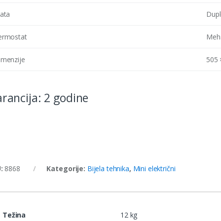
rata
Dupl
ermostat
Meha
imenzije
505 
rancija: 2 godine
U:
8868
Kategorije:
Bijela tehnika
,
Mini električni
Težina
12 kg