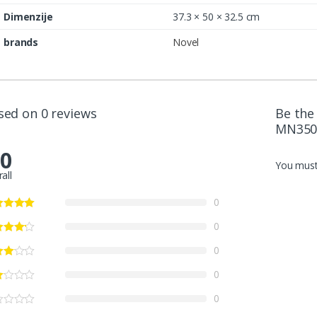
Dimenzije
37.3 × 50 × 32.5 cm
brands
Novel
sed on 0 reviews
Be the 
MN350
.0
You mus
all
0
0
0
0
0