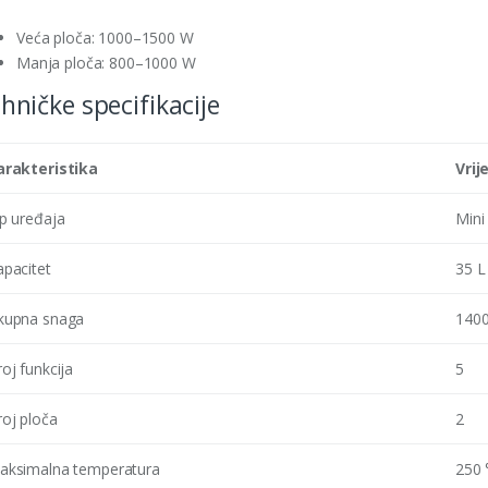
Veća ploča: 1000–1500 W
Manja ploča: 800–1000 W
hničke specifikacije
arakteristika
Vrij
ip uređaja
Mini
apacitet
35 L
kupna snaga
140
oj funkcija
5
roj ploča
2
aksimalna temperatura
250 