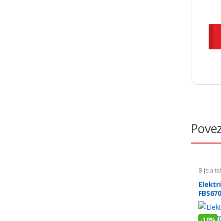
Povez
Bijela t
Elektr
FBS67
-
10%