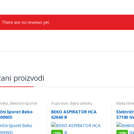
There are no reviews yet.
ani proizvodi
ehnika
,
Električni šporeti
Aspiratori
,
Bijela tehnika
Bijela tehn
ični šporet Beko
BEKO ASPIRATOR HCA
Električ
000WD
62640 B
57100 G
-
10%
-
10%