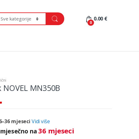
0.00
€
0
ični
rik NOVEL MN350B
6–36 mjeseci
Vidi više
36 mjeseci
mjesečno na