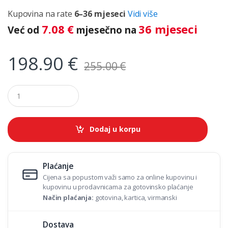
Kupovina na rate
6–36 mjeseci
Vidi više
7.08
€
36 mjeseci
Već od
mjesečno na
198.90
€
255.00
€
Q
u
a
n
t
Dodaj u korpu
i
t
y
Plaćanje
Cijena sa popustom važi samo za online kupovinu i
kupovinu u prodavnicama za gotovinsko plaćanje
Način plaćanja:
gotovina, kartica, virmanski
Dostava