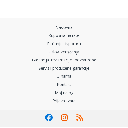
Brands Carousel
Naslovna
Kupovina na rate
Plaćanje i isporuka
Uslovi korišćenja
Garancija, reklamacije i povrat robe
Servis i produžene garancije
O nama
Kontakt
Moj nalog
Prijava kvara