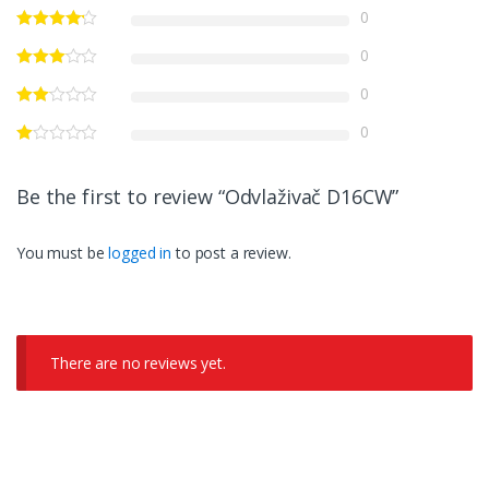
0
0
0
0
Be the first to review “Odvlaživač D16CW”
You must be
logged in
to post a review.
There are no reviews yet.