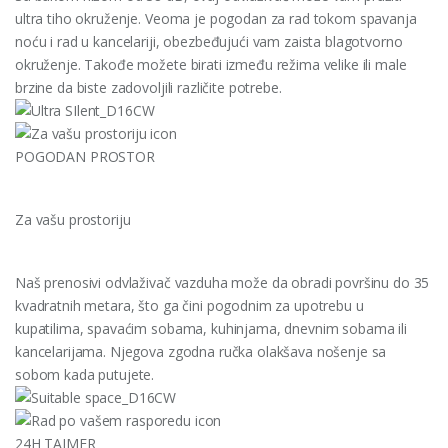
ultra tiho okruženje. Veoma je pogodan za rad tokom spavanja
noću i rad u kancelariji, obezbeđujući vam zaista blagotvorno
okruženje. Takođe možete birati između režima velike ili male
brzine da biste zadovoljili različite potrebe.
POGODAN PROSTOR
Za vašu prostoriju
Naš prenosivi odvlaživač vazduha može da obradi površinu do 35
kvadratnih metara, što ga čini pogodnim za upotrebu u
kupatilima, spavaćim sobama, kuhinjama, dnevnim sobama ili
kancelarijama. Njegova zgodna ručka olakšava nošenje sa
sobom kada putujete.
24H TAJMER