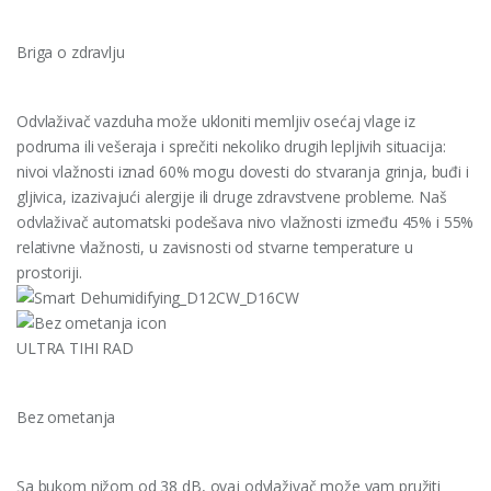
Briga o zdravlju
Odvlaživač vazduha može ukloniti memljiv osećaj vlage iz
podruma ili vešeraja i sprečiti nekoliko drugih lepljivih situacija:
nivoi vlažnosti iznad 60% mogu dovesti do stvaranja grinja, buđi i
gljivica, izazivajući alergije ili druge zdravstvene probleme. Naš
odvlaživač automatski podešava nivo vlažnosti između 45% i 55%
relativne vlažnosti, u zavisnosti od stvarne temperature u
prostoriji.
ULTRA TIHI RAD
Bez ometanja
Sa bukom nižom od 38 dB, ovaj odvlaživač može vam pružiti