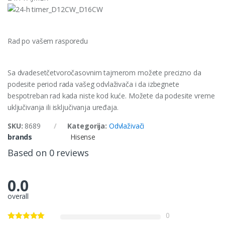
Rad po vašem rasporedu
Sa dvadesetčetvoročasovnim tajmerom možete precizno da
podesite period rada vašeg odvlaživača i da izbegnete
bespotreban rad kada niste kod kuće. Možete da podesite vreme
uključivanja ili isključivanja uređaja.
SKU:
8689
Kategorija:
Odvlaživači
brands
Hisense
Based on 0 reviews
0.0
overall
0