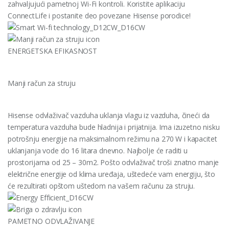
zahvaljujući pametnoj Wi-Fi kontroli. Koristite aplikaciju
ConnectLife i postanite deo povezane Hisense porodice!
ENERGETSKA EFIKASNOST
Manji račun za struju
Hisense odvlaživač vazduha uklanja vlagu iz vazduha, čineći da
temperatura vazduha bude hladnija i prijatnija. Ima izuzetno nisku
potrošnju energije na maksimalnom režimu na 270 W i kapacitet
uklanjanja vode do 16 litara dnevno. Najbolje će raditi u
prostorijama od 25 – 30m2. Pošto odvlaživač troši znatno manje
električne energije od klima uređaja, uštedeće vam energiju, što
će rezultirati opštom uštedom na vašem računu za struju.
PAMETNO ODVLAŽIVANJE