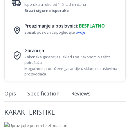
Isporuka u roku od 1–5 radnih dana
Brza i sigurna isporuka
Preuzimanje u poslovnici:
BESPLATNO
Spisak poslovnica pogledajte
ovdje
Garancija
Zakonska garancija u skladu sa Zakonom o zaštiti
potrošača.
Mogućnost produžene garancije u skladu sa uslovima
proizvođača.
Opis
Specification
Reviews
KARAKTERISTIKE