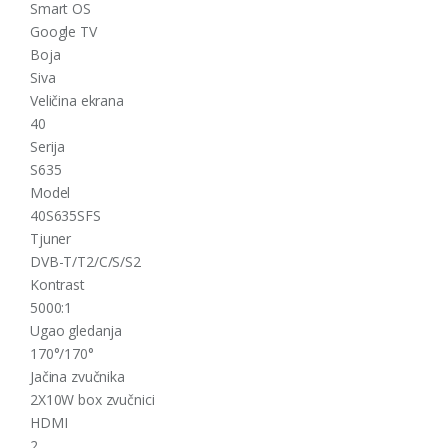
Smart OS
Google TV
Boja
Siva
Veličina ekrana
40
Serija
S635
Model
40S635SFS
Tjuner
DVB-T/T2/C/S/S2
Kontrast
5000:1
Ugao gledanja
170°/170°
Jačina zvučnika
2X10W box zvučnici
HDMI
2