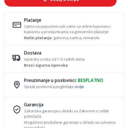
i
t
y
Plaćanje
Cijena sa popustom važi samo za online kupovinu i
kupovinu u prodavnicama za gotovinsko plaćanje
Način plaćanja:
gotovina, kartica, virmanski
Dostava
Isporuka u roku od 1–5 radnih dana
Brza i sigurna isporuka
Preuzimanje u poslovnici:
BESPLATNO
Spisak poslovnica pogledajte
ovdje
Garancija
Zakonska garancija u skladu sa Zakonom o zaštiti
potrošača.
Mogućnost produžene garancije u skladu sa uslovima
proizvođača.