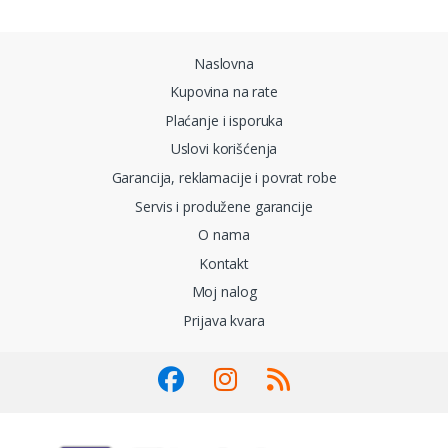
Brands Carousel
Naslovna
Kupovina na rate
Plaćanje i isporuka
Uslovi korišćenja
Garancija, reklamacije i povrat robe
Servis i produžene garancije
O nama
Kontakt
Moj nalog
Prijava kvara