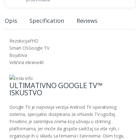
Opis
Specification
Reviews
Rezolucija
FHD
Smart OS
Google TV
Boja
Siva
Veličina ekrana
40
ULTIMATIVNO GOOGLE TV™
ISKUSTVO
Google TV je najnovija verzija Android TV operativnog
sistema, specijalno dizajnirana za vrhunski TV ugođaj.
Posebno je zanimljiva onima koji uživaju u striming
platformama, jer može da grupiše sadržaj sa više njih, i
organizuje ih u skladu sa temama i žanrovima. Osim toga,