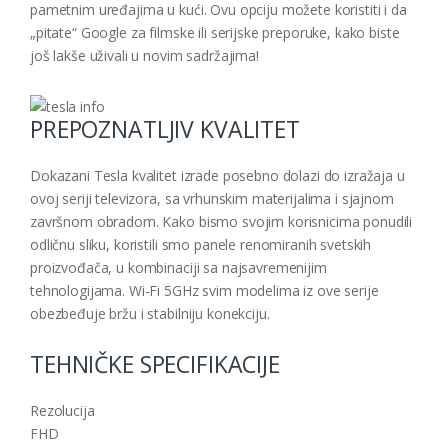
pametnim uređajima u kući. Ovu opciju možete koristiti i da
„pitate“ Google za filmske ili serijske preporuke, kako biste
još lakše uživali u novim sadržajima!
PREPOZNATLJIV KVALITET
Dokazani Tesla kvalitet izrade posebno dolazi do izražaja u
ovoj seriji televizora, sa vrhunskim materijalima i sjajnom
završnom obradom. Kako bismo svojim korisnicima ponudili
odličnu sliku, koristili smo panele renomiranih svetskih
proizvođača, u kombinaciji sa najsavremenijim
tehnologijama. Wi-Fi 5GHz svim modelima iz ove serije
obezbeđuje bržu i stabilniju konekciju.
TEHNIČKE SPECIFIKACIJE
Rezolucija
FHD