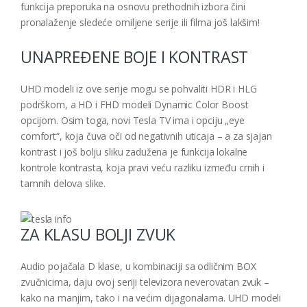
funkcija preporuka na osnovu prethodnih izbora čini
pronalaženje sledeće omiljene serije ili filma još lakšim!
UNAPREĐENE BOJE I KONTRAST
UHD modeli iz ove serije mogu se pohvaliti HDR i HLG
podrškom, a HD i FHD modeli Dynamic Color Boost
opcijom. Osim toga, novi Tesla TV ima i opciju „eye
comfort“, koja čuva oči od negativnih uticaja – a za sjajan
kontrast i još bolju sliku zadužena je funkcija lokalne
kontrole kontrasta, koja pravi veću razliku između crnih i
tamnih delova slike.
ZA KLASU BOLJI ZVUK
Audio pojačala D klase, u kombinaciji sa odličnim BOX
zvučnicima, daju ovoj seriji televizora neverovatan zvuk –
kako na manjim, tako i na većim dijagonalama. UHD modeli