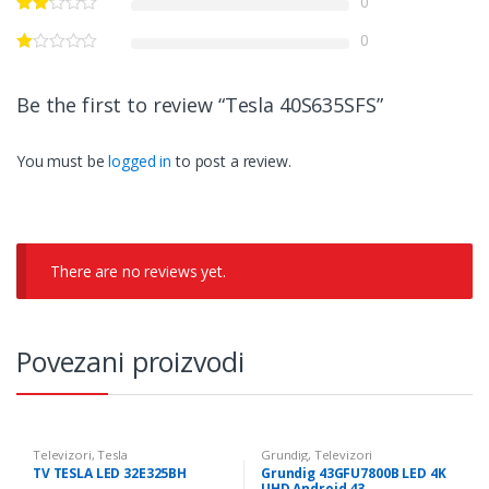
0
0
Be the first to review “Tesla 40S635SFS”
You must be
logged in
to post a review.
There are no reviews yet.
Povezani proizvodi
Televizori
,
Tesla
Grundig
,
Televizori
TV TESLA LED 32E325BH
Grundig 43GFU7800B LED 4K
UHD Android 43