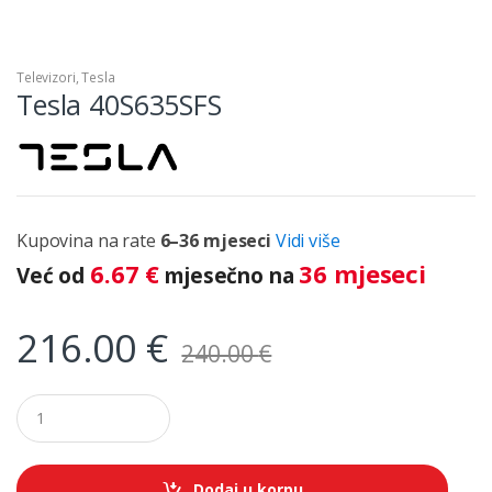
Televizori
,
Tesla
Tesla 40S635SFS
Kupovina na rate
6–36 mjeseci
Vidi više
6.67
€
36 mjeseci
Već od
mjesečno na
216.00
€
240.00
€
Q
u
a
n
t
Dodaj u korpu