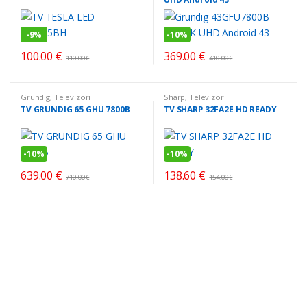
-
9%
-
10%
100.00
€
369.00
€
110.00
€
410.00
€
Grundig
,
Televizori
Sharp
,
Televizori
TV GRUNDIG 65 GHU 7800B
TV SHARP 32FA2E HD READY
-
10%
-
10%
639.00
€
138.60
€
710.00
€
154.00
€