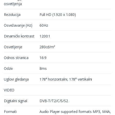
osvetljenja
Rezolucija
Full HD (1.920 x 1.080)
Osvežavanje (Hz)
60Hz
Dinamički kontrast
1200:1
Osvetljenje
280cd/m²
Odnos stranica
16:9
Odziv
8ms
Uglovi gledanja
178° horizontalni, 178° vertikalni
VIDEO
Digitalni signal
DVB-T/T2/C/S/S2
Formati
Audio Player supported formats MP3, M4A,