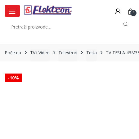
Skip
Skip
to
to
0
navigation
content
Pretraži:
Početna
TV i Video
Televizori
Tesla
TV TESLA 43M3
-
10%