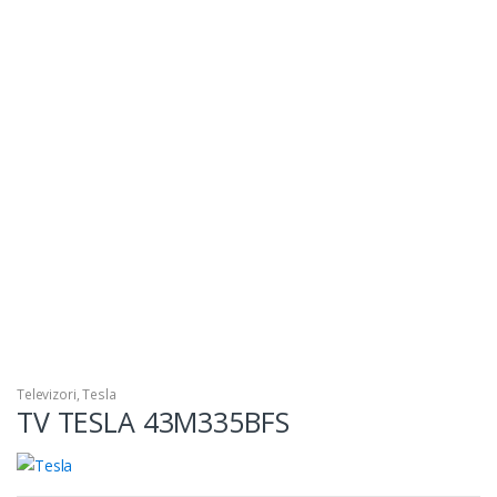
Televizori
,
Tesla
TV TESLA 43M335BFS