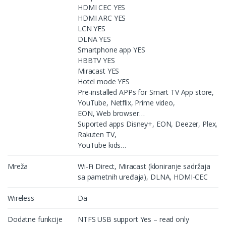
HDMI CEC YES
HDMI ARC YES
LCN YES
DLNA YES
Smartphone app YES
HBBTV YES
Miracast YES
Hotel mode YES
Pre-installed APPs for Smart TV App store,
YouTube, Netflix, Prime video,
EON, Web browser…
Suported apps Disney+, EON, Deezer, Plex,
Rakuten TV,
YouTube kids…
Mreža
Wi-Fi Direct, Miracast (kloniranje sadržaja
sa pametnih uređaja), DLNA, HDMI-CEC
Wireless
Da
Dodatne funkcije
NTFS USB support Yes – read only