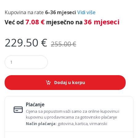
Kupovina na rate
6–36 mjeseci
Vidi više
7.08
€
36 mjeseci
Već od
mjesečno na
229.50
€
255.00
€
Q
u
a
n
t
Dodaj u korpu
i
t
y
Plaćanje
Cijena sa popustom važi samo za online kupovinu i
kupovinu u prodavnicama za gotovinsko plaćanje
Način plaćanja:
gotovina, kartica, virmanski