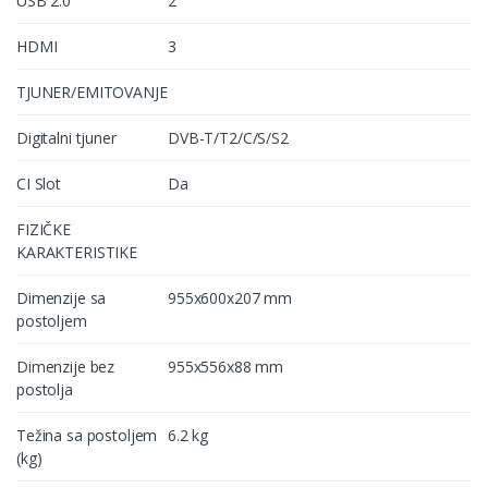
USB 2.0
2
HDMI
3
TJUNER/EMITOVANJE
Digitalni tjuner
DVB-T/T2/C/S/S2
CI Slot
Da
FIZIČKE
KARAKTERISTIKE
Dimenzije sa
955x600x207 mm
postoljem
Dimenzije bez
955x556x88 mm
postolja
Težina sa postoljem
6.2 kg
(kg)