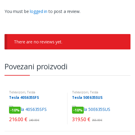
You must be
logged in
to post a review.
There are no reviews yet.
Povezani proizvodi
Televizori
,
Tesla
Televizori
,
Tesla
Tesla 40S635SFS
Tesla 50E635SUS
-
10%
-
10%
216.00
€
319.50
€
240.00
€
355.00
€