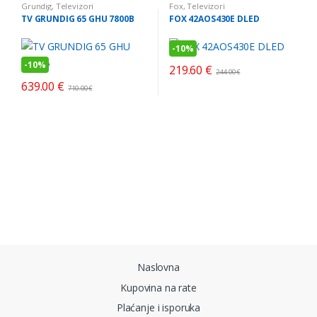
Grundig
,
Televizori
Fox
,
Televizori
TV GRUNDIG 65 GHU 7800B
FOX 42AOS430E DLED
-
10%
-
10%
219.60
€
244.00
€
639.00
€
710.00
€
Brands Carousel
Naslovna
Kupovina na rate
Plaćanje i isporuka