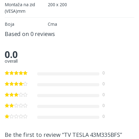
Montaža na zid
200 x 200
(VESA)mm
Boja
Crna
Based on 0 reviews
0.0
overall
0
0
0
0
0
Be the first to review “TV TESLA 43M335BFS”