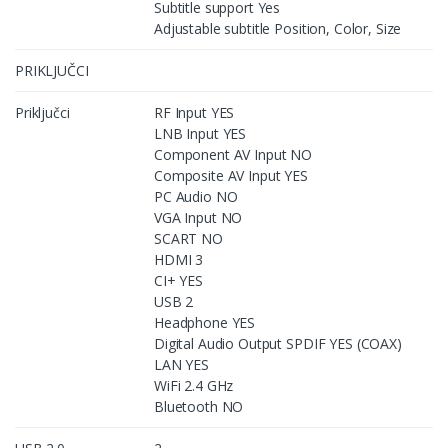
Subtitle support Yes
Adjustable subtitle Position, Color, Size
PRIKLJUČCI
Priključci
RF Input YES
LNB Input YES
Component AV Input NO
Composite AV Input YES
PC Audio NO
VGA Input NO
SCART NO
HDMI 3
CI+ YES
USB 2
Headphone YES
Digital Audio Output SPDIF YES (COAX)
LAN YES
WiFi 2.4 GHz
Bluetooth NO