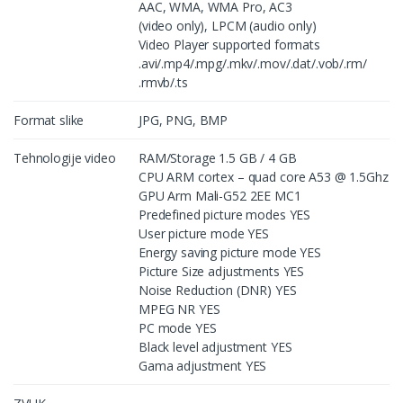
AAC, WMA, WMA Pro, AC3
(video only), LPCM (audio only)
Video Player supported formats
.avi/.mp4/.mpg/.mkv/.mov/.dat/.vob/.rm/
.rmvb/.ts
Format slike
JPG, PNG, BMP
Tehnologije video
RAM/Storage 1.5 GB / 4 GB
CPU ARM cortex – quad core A53 @ 1.5Ghz
GPU Arm Mali-G52 2EE MC1
Predefined picture modes YES
User picture mode YES
Energy saving picture mode YES
Picture Size adjustments YES
Noise Reduction (DNR) YES
MPEG NR YES
PC mode YES
Black level adjustment YES
Gama adjustment YES