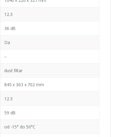
1040 x 220 x 327 mm
12.3
36 dB
Da
–
dust filtar
845 x 363 x 702 mm
12.3
59 dB
od -15° do 50°C