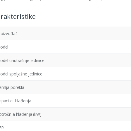
rakteristike
roizvođač
odel
odel unutrašnje jedinice
odel spoljašne jedinice
emlja porekla
apacitet hlađenja
otrošnja hlađenja (kW)
ER