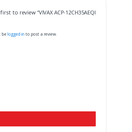
 first to review “VIVAX ACP-12CH35AEQI
t be
logged in
to post a review.