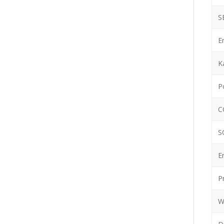
S
E
K
P
C
S
E
P
W