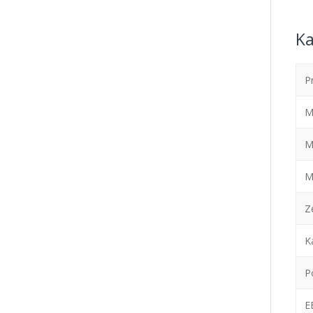
Ka
P
M
M
M
Z
K
P
E