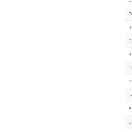
D
T
B
D
B
Fi
D
T
B
O