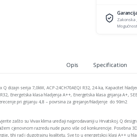
Garancij
Zakonska g
Mogućnost 
Opis
Specification
ax Q dizajn serija 7,0kW, ACP-24CH70AEQI R32, 24-ka, Kapacitet hladjen
n R32, Energetska klasa hladjenja A++, Energetska klasa grijanja A+, SEE
erecenje pri grijanju 4,8 – povrsina za grejanje/hladjenje do 90m2
jerite zašto su Vivax klima uređaji najprodavaniji u Hrvatskoj. Q design 
nižem cjenovnom razredu nude puno više od konkurencije. Posebna 3D
gije, tihi rad i dugotrajnu kvalitetu. Sve to u energetskoj klasi A++ u hla