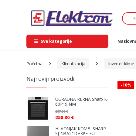
Skip
Skip
to
to
Search
navigation
content
Sve kategorije
Naslovn
Početna
Klimatizacija
Inverter klime
Najnoviji proizvodi
-
10%
UGRADNA RERNA Sharp K-
60P19INM
287.00
€
258.30
€
HLADNJAK KOMB. SHARP
SJ-NBA21DHXPE-EU