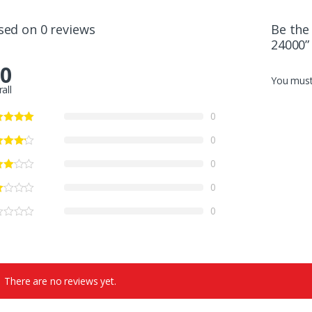
sed on 0 reviews
Be the
24000”
.0
You mus
all
0
0
0
0
0
There are no reviews yet.