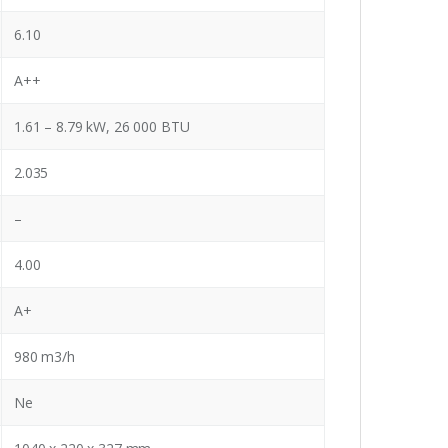
6.10
A++
1.61 – 8.79 kW, 26 000 BTU
2.035
–
4.00
A+
980 m3/h
Ne