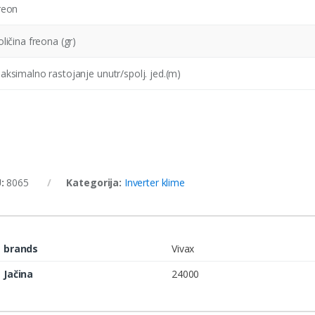
reon
oličina freona (gr)
aksimalno rastojanje unutr/spolj. jed.(m)
U:
8065
Kategorija:
Inverter klime
brands
Vivax
Jačina
24000