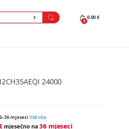
0.00
€
0
12CH35AEQI 24000
6–36 mjeseci
Vidi više
€
36 mjeseci
mjesečno na