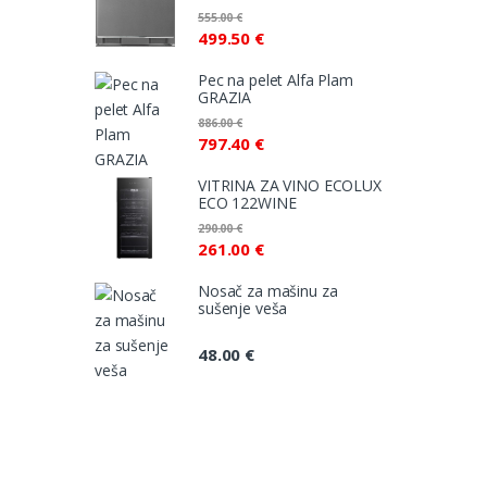
555.00
€
499.50
€
Pec na pelet Alfa Plam
GRAZIA
886.00
€
797.40
€
VITRINA ZA VINO ECOLUX
ECO 122WINE
290.00
€
261.00
€
Nosač za mašinu za
sušenje veša
48.00
€