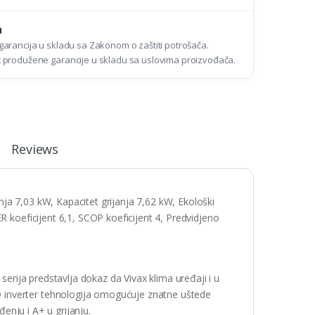
a
arancija u skladu sa Zakonom o zaštiti potrošača.
produžene garancije u skladu sa uslovima proizvođača.
Reviews
ja 7,03 kW, Kapacitet grijanja 7,62 kW, Ekološki
R koeficijent 6,1, SCOP koeficijent 4, Predvidjeno
serija predstavlja dokaz da Vivax klima uređaji i u
 inverter tehnologija omogućuje znatne uštede
đenju i A+ u grijanju.