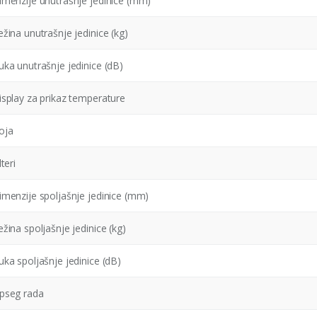
imenzije unutrašnje jedinice (mm)
ežina unutrašnje jedinice (kg)
uka unutrašnje jedinice (dB)
isplay za prikaz temperature
oja
lteri
imenzije spoljašnje jedinice (mm)
ežina spoljašnje jedinice (kg)
uka spoljašnje jedinice (dB)
pseg rada