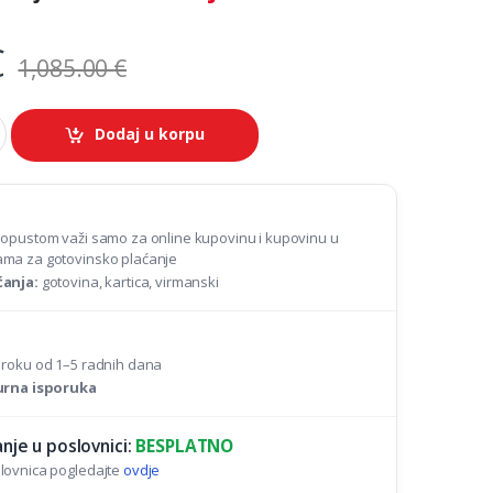
€
1,085.00
€
Dodaj u korpu
popustom važi samo za online kupovinu i kupovinu u
ma za gotovinsko plaćanje
ćanja:
gotovina, kartica, virmanski
 roku od 1–5 radnih dana
gurna isporuka
nje u poslovnici:
BESPLATNO
lovnica pogledajte
ovdje