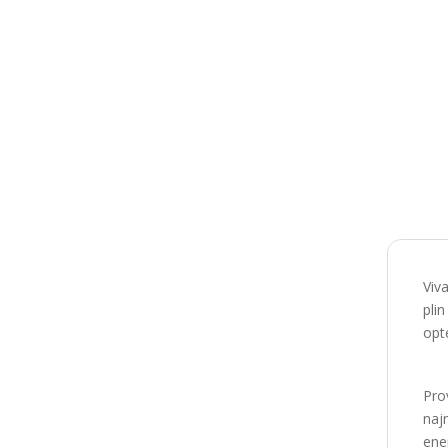
Viv
pli
opt
Prov
naj
ener