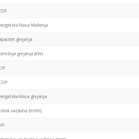
EER
nergetska klasa hlađenja
apacitet grejanja
otrošnja grejanja (kW)
OP
COP
nergetska klasa grejanja
rotok vazduha (m3/h)
iFi