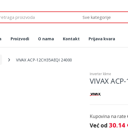
 for:
a
Proizvodi
O nama
Kontakt
Prijava kvara
VIVAX ACP-12CH35AEQI 24000
Inverter klime
VIVAX ACP-
Kupovina na rate
30.14
Već od