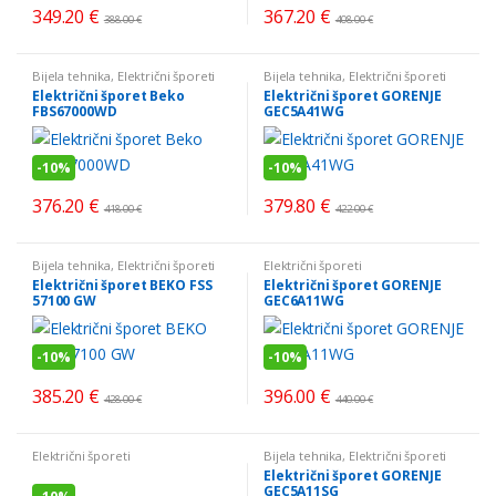
349.20
€
367.20
€
388.00
€
408.00
€
Bijela tehnika
,
Električni šporeti
Bijela tehnika
,
Električni šporeti
Električni šporet Beko
Električni šporet GORENJE
FBS67000WD
GEC5A41WG
-
10%
-
10%
376.20
€
379.80
€
418.00
€
422.00
€
Bijela tehnika
,
Električni šporeti
Električni šporeti
Električni šporet BEKO FSS
Električni šporet GORENJE
57100 GW
GEC6A11WG
-
10%
-
10%
385.20
€
396.00
€
428.00
€
440.00
€
Električni šporeti
Bijela tehnika
,
Električni šporeti
Električni šporet GORENJE
GEC5A11SG