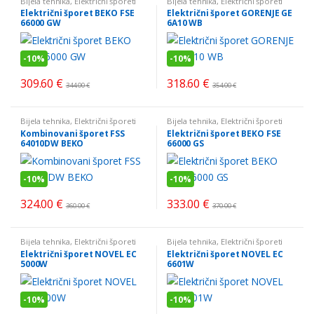
Bijela tehnika
,
Električni šporeti
Bijela tehnika
,
Električni šporeti
Električni šporet BEKO FSE
Električni šporet GORENJE GE
66000 GW
6A10 WB
-
10%
-
10%
309.60
€
318.60
€
344.00
€
354.00
€
Bijela tehnika
,
Električni šporeti
Bijela tehnika
,
Električni šporeti
Kombinovani šporet FSS
Električni šporet BEKO FSE
64010DW BEKO
66000 GS
-
10%
-
10%
324.00
€
333.00
€
360.00
€
370.00
€
Bijela tehnika
,
Električni šporeti
Bijela tehnika
,
Električni šporeti
Električni šporet NOVEL EC
Električni šporet NOVEL EC
5000W
6601W
-
10%
-
10%