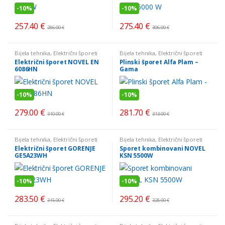
-
10%
-
10%
257.40
€
275.40
€
286.00
€
306.00
€
Bijela tehnika
,
Električni šporeti
Bijela tehnika
,
Električni šporeti
Električni šporet NOVEL EN
Plinski šporet Alfa Plam –
6086HN
Gama
-
10%
-
10%
279.00
€
281.70
€
310.00
€
313.00
€
Bijela tehnika
,
Električni šporeti
Bijela tehnika
,
Električni šporeti
Električni šporet GORENJE
Sporet kombinovani NOVEL
GE5A23WH
KSN 5500W
-
10%
-
10%
283.50
€
295.20
€
315.00
€
328.00
€