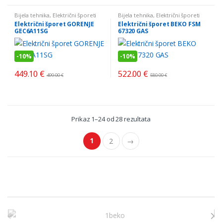
Bijela tehnika
,
Električni šporeti
Bijela tehnika
,
Električni šporeti
Električni šporet GORENJE
Električni šporet BEKO FSM
GEC6A11SG
67320 GAS
-
10%
-
10%
449.10
€
522.00
€
499.00
€
580.00
€
Sorted
Prikaz 1–24 od 28 rezultata
by
price:
low
1
2
→
to
high
Brands Carousel