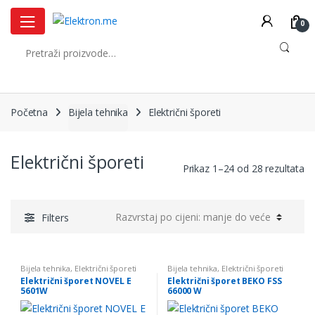
Skip
Skip
to
to
0
navigation
content
Pretraži:
Početna
Bijela tehnika
Električni šporeti
Električni šporeti
So
Prikaz 1–24 od 28 rezultata
by
pr
lo
Filters
to
hi
Bijela tehnika
,
Električni šporeti
Bijela tehnika
,
Električni šporeti
Električni šporet NOVEL E
Električni šporet BEKO FSS
5601W
66000 W