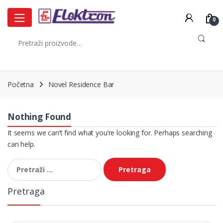
Skip
Skip
to
to
0
navigation
content
Pretraži:
Početna
Novel Residence Bar
Nothing Found
It seems we can’t find what you’re looking for. Perhaps searching
can help.
Pretraga:
Pretraga