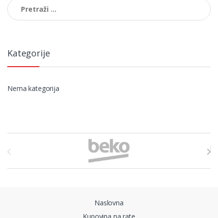
Pretraga:
Kategorije
Nema kategorija
Brands Carousel
Naslovna
Kupovina na rate