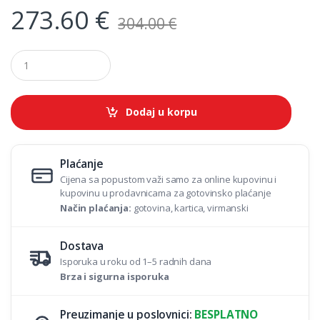
273.60
€
304.00
€
Q
u
a
n
t
Dodaj u korpu
i
t
y
Plaćanje
Cijena sa popustom važi samo za online kupovinu i
kupovinu u prodavnicama za gotovinsko plaćanje
Način plaćanja:
gotovina, kartica, virmanski
Dostava
Isporuka u roku od 1–5 radnih dana
Brza i sigurna isporuka
Preuzimanje u poslovnici:
BESPLATNO