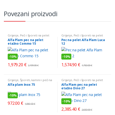
Povezani proizvodi
Grijanje
,
Peći i šporeti na pelet
Grijanje
,
Peći i šporeti na pelet
Alfa Plam pec na pelet
Pec na pelet Alfa Plam Luca
etažno Commo 15
12
-
10%
-
10%
1,979.20
€
1,574.90
€
2,199.00
€
1,750.00
€
Grijanje
,
Šporeti, kamini i peći na
Grijanje
,
Peći i šporeti na pelet
čvrsto gorivo
Alfa plam Inox 75
Alfa Plam pec na pelet
etažno Dino 27
-
10%
-
10%
972.00
€
1,080.00
€
2,385.40
€
2,650.00
€