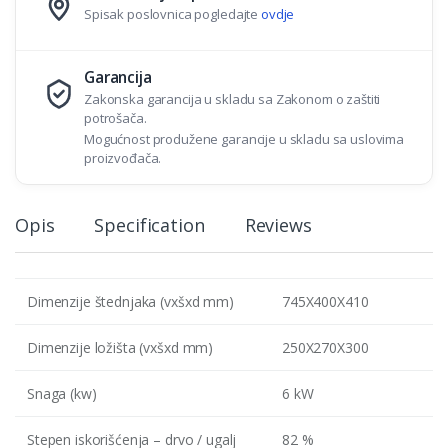
Spisak poslovnica pogledajte
ovdje
Garancija
Zakonska garancija u skladu sa Zakonom o zaštiti
potrošača.
Mogućnost produžene garancije u skladu sa uslovima
proizvođača.
Opis
Specification
Reviews
Dimenzije štednjaka (vxšxd mm)
745X400X410
Dimenzije ložišta (vxšxd mm)
250X270X300
Snaga (kw)
6 kW
Stepen iskorišćenja – drvo / ugalj
82 %