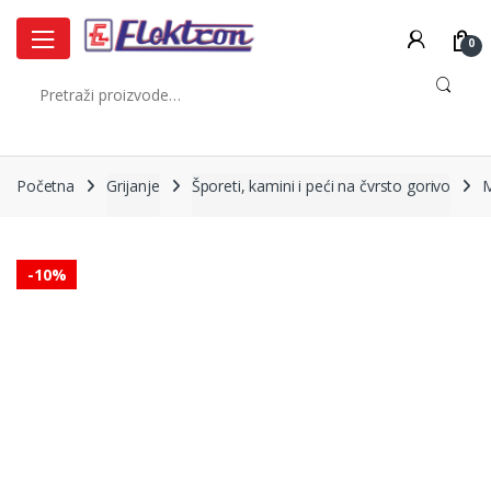
Skip
Skip
to
to
0
navigation
content
Pretraži:
Početna
Grijanje
Šporeti, kamini i peći na čvrsto gorivo
-
10%