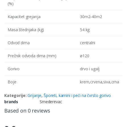
(%)
Kapacitet grejanja
30m2-40m2
Masa štednjaka (kg)
54 kg
Odvod dima
centralni
Prečnik odvoda dima (mm)
ø120
Gorivo
drvo i ugalj
Boje
krem,crvena,siva,crna
Kategorije:
Grijanje
,
Šporeti, kamini i peći na čvrsto gorivo
brands
Smederevac
Based on 0 reviews