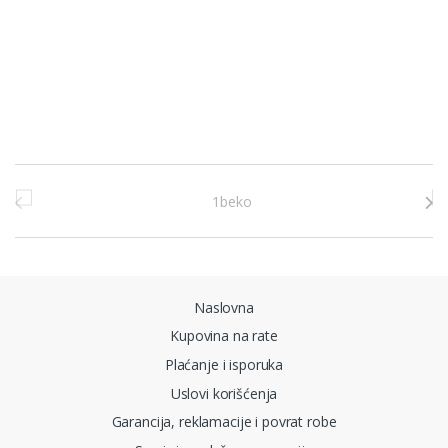
Brands Carousel
Naslovna
Kupovina na rate
Plaćanje i isporuka
Uslovi korišćenja
Garancija, reklamacije i povrat robe