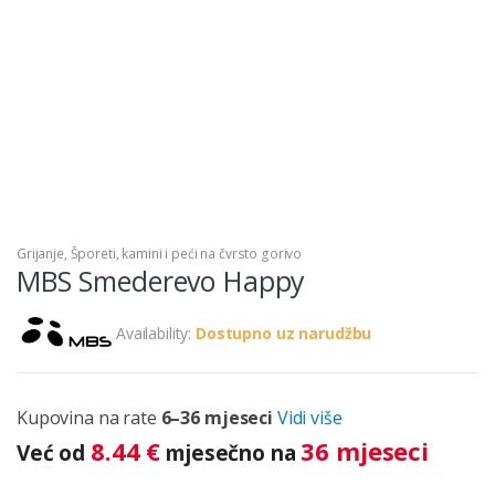
Grijanje
,
Šporeti, kamini i peći na čvrsto gorivo
MBS Smederevo Happy
Availability:
Dostupno uz narudžbu
Kupovina na rate
6–36 mjeseci
Vidi više
8.44
€
36 mjeseci
Već od
mjesečno na