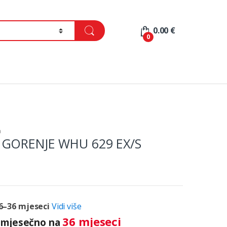
0.00
€
0
a
 GORENJE WHU 629 EX/S
6–36 mjeseci
Vidi više
36 mjeseci
mjesečno na