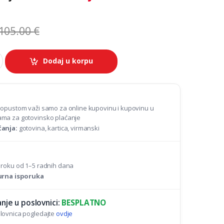
105.00
€
Dodaj u korpu
popustom važi samo za online kupovinu i kupovinu u
ma za gotovinsko plaćanje
ćanja:
gotovina, kartica, virmanski
 roku od 1–5 radnih dana
gurna isporuka
nje u poslovnici:
BESPLATNO
lovnica pogledajte
ovdje