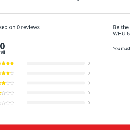
sed on 0 reviews
Be the
WHU 62
.0
You mus
all
0
0
0
0
0