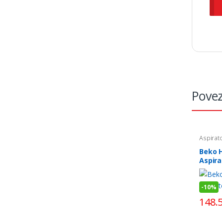
Povez
Aspirato
Beko 
Aspira
-
10%
148.