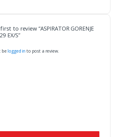
 first to review “ASPIRATOR GORENJE
9 EX/S”
t be
logged in
to post a review.