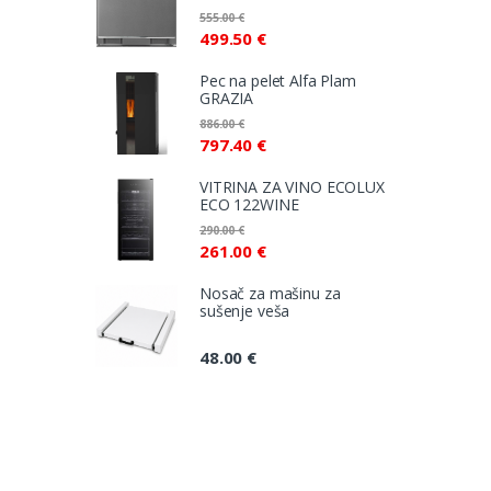
555.00
€
499.50
€
Pec na pelet Alfa Plam
GRAZIA
886.00
€
797.40
€
VITRINA ZA VINO ECOLUX
ECO 122WINE
290.00
€
261.00
€
Nosač za mašinu za
sušenje veša
48.00
€