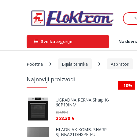
Skip
Skip
to
to
Search
navigation
content
Sve kategorije
Naslovn
Početna
Bijela tehnika
Aspiratori
Najnoviji proizvodi
-
10%
UGRADNA RERNA Sharp K-
60P19INM
287.00
€
258.30
€
HLADNJAK KOMB. SHARP
SJ-NBA21DHXPE-EU