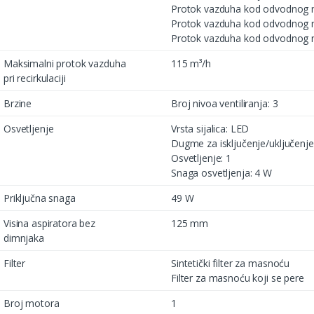
Protok vazduha kod odvodnog na
Protok vazduha kod odvodnog na
Protok vazduha kod odvodnog na
Maksimalni protok vazduha
115 m³/h
pri recirkulaciji
Brzine
Broj nivoa ventiliranja: 3
Osvetljenje
Vrsta sijalica: LED
Dugme za isključenje/uključenje
Osvetljenje: 1
Snaga osvetljenja: 4 W
Priključna snaga
49 W
Visina aspiratora bez
125 mm
dimnjaka
Filter
Sintetički filter za masnoću
Filter za masnoću koji se pere
Broj motora
1