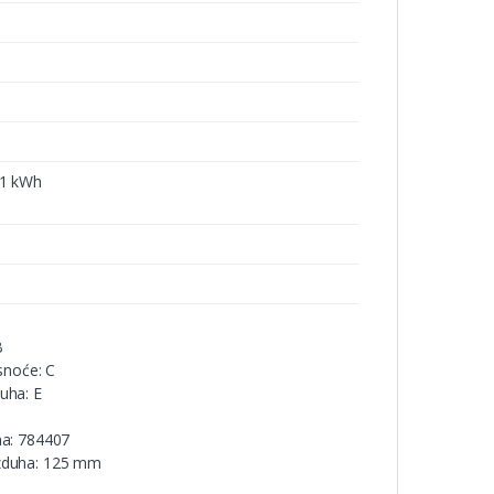
,1 kWh
B
asnoće: C
uha: E
ma: 784407
azduha: 125 mm