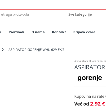
 for:
a
Proizvodi
O nama
Kontakt
Prijava kvara
ASPIRATOR GORENJE WHU 629 EX/S
Aspiratori
,
Bijela tehnik
ASPIRATOR
Kupovina na rate
2.92
€
Već od