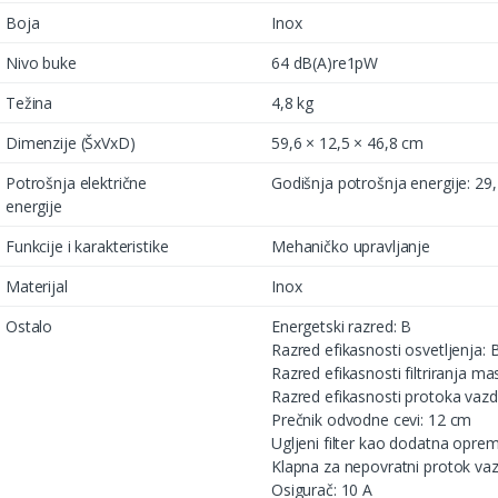
Boja
Inox
Nivo buke
64 dB(A)re1pW
Težina
4,8 kg
Dimenzije (ŠxVxD)
59,6 × 12,5 × 46,8 cm
Potrošnja električne
Godišnja potrošnja energije: 29
energije
Funkcije i karakteristike
Mehaničko upravljanje
Materijal
Inox
Ostalo
Energetski razred: B
Razred efikasnosti osvetljenja: 
Razred efikasnosti filtriranja m
Razred efikasnosti protoka vazd
Prečnik odvodne cevi: 12 cm
Ugljeni filter kao dodatna opre
Klapna za nepovratni protok v
Osigurač: 10 A