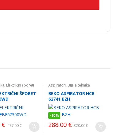
ika
,
Električni šporeti
Aspiratori
,
Bijela tehnika
EKTRIČNI ŠPORET
BEKO ASPIRATOR HCB
00WD
62741 BZH
-
10%
0
€
288.00
€
477.00
€
320.00
€