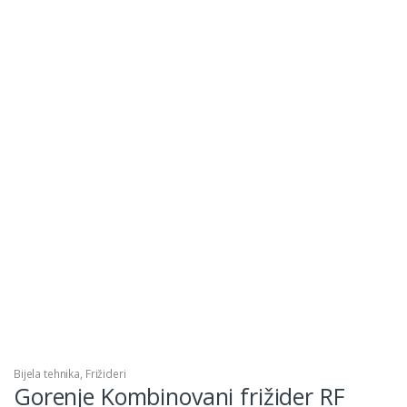
Bijela tehnika
,
Frižideri
Gorenje Kombinovani frižider RF