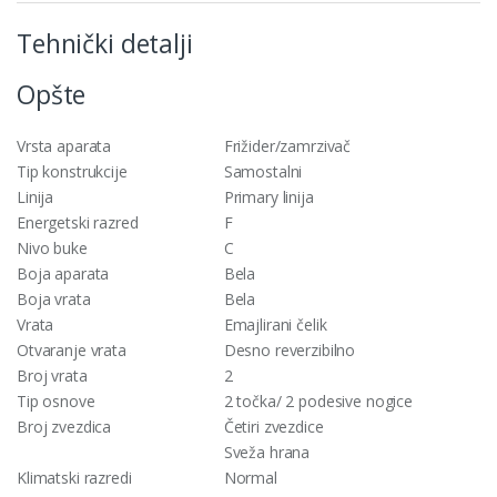
Tehnički detalji
Opšte
Vrsta aparata
Frižider/zamrzivač
Tip konstrukcije
Samostalni
Linija
Primary linija
Energetski razred
F
Nivo buke
C
Boja aparata
Bela
Boja vrata
Bela
Vrata
Emajlirani čelik
Otvaranje vrata
Desno reverzibilno
Broj vrata
2
Tip osnove
2 točka/ 2 podesive nogice
Broj zvezdica
Četiri zvezdice
Sveža hrana
Klimatski razredi
Normal