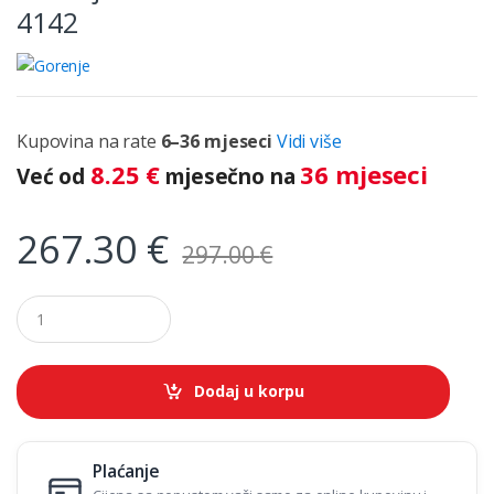
4142
Kupovina na rate
6–36 mjeseci
Vidi više
8.25
€
36 mjeseci
Već od
mjesečno na
267.30
€
297.00
€
Q
u
a
n
t
Dodaj u korpu
i
t
y
Plaćanje