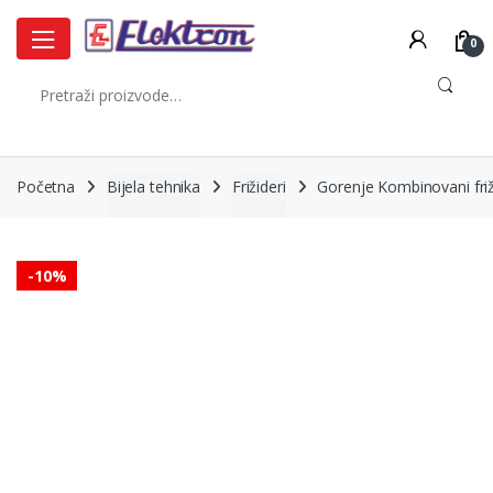
Skip
Skip
to
to
0
navigation
content
Pretraži:
Početna
Bijela tehnika
Frižideri
Gorenje Kombinovani fri
-
10%