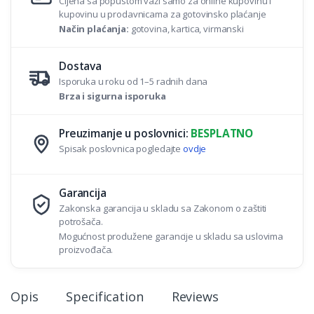
Cijena sa popustom važi samo za online kupovinu i
kupovinu u prodavnicama za gotovinsko plaćanje
Način plaćanja:
gotovina, kartica, virmanski
Dostava
Isporuka u roku od 1–5 radnih dana
Brza i sigurna isporuka
Preuzimanje u poslovnici:
BESPLATNO
Spisak poslovnica pogledajte
ovdje
Garancija
Zakonska garancija u skladu sa Zakonom o zaštiti
potrošača.
Mogućnost produžene garancije u skladu sa uslovima
proizvođača.
Opis
Specification
Reviews