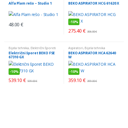
Alfa Plam rešo – Studio 1
BEKO ASPIRATOR HCG 61620 X
-
10%
48.00
€
275.40
€
306.00
€
Bijela tehnika
,
Električni šporeti
Aspiratori
,
Bijela tehnika
Električni šporet BEKO FSE
BEKO ASPIRATOR HCA 62640
67310 GX
W
-
10%
-
10%
539.10
€
359.10
€
599.00
€
399.00
€