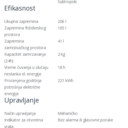
Subtropski
Efikasnost
Ukupna zapremina
206 l
Zapremina frižiderskog
165 l
prostora
Zapremina
41 l
zamrzivačkog prostora
Kapacitet zamrzavanja
2 kg
(24h)
Vreme čuvanja u slučaju
18 h
nestanka el. energije
Procenjena godišnja
221 kWh
potrošnja električne
energije
Upravljanje
Način upravljanja
Mehaničko
Indikator za otvorena
Bez alarma ili glasovne poruke
vrata