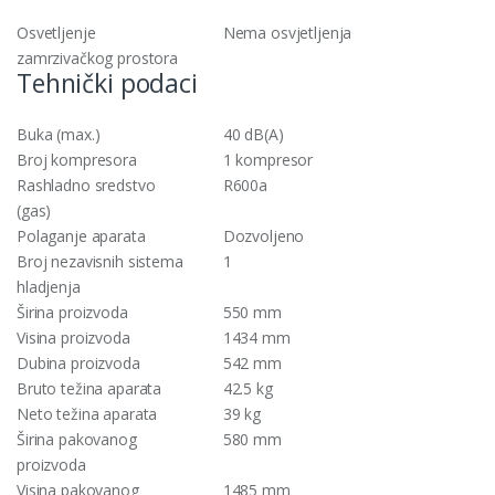
Osvetljenje
Nema osvjetljenja
zamrzivačkog prostora
Tehnički podaci
Buka (max.)
40 dB(A)
Broj kompresora
1 kompresor
Rashladno sredstvo
R600a
(gas)
Polaganje aparata
Dozvoljeno
Broj nezavisnih sistema
1
hladjenja
Širina proizvoda
550 mm
Visina proizvoda
1434 mm
Dubina proizvoda
542 mm
Bruto težina aparata
42.5 kg
Neto težina aparata
39 kg
Širina pakovanog
580 mm
proizvoda
Visina pakovanog
1485 mm