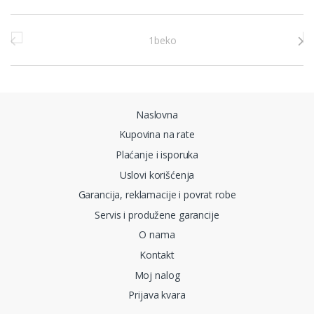
Brands Carousel
Naslovna
Kupovina na rate
Plaćanje i isporuka
Uslovi korišćenja
Garancija, reklamacije i povrat robe
Servis i produžene garancije
O nama
Kontakt
Moj nalog
Prijava kvara