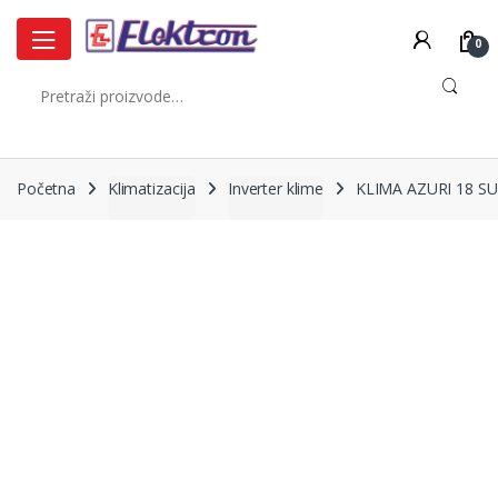
Skip
Skip
to
to
0
navigation
content
Pretraži:
Početna
Klimatizacija
Inverter klime
KLIMA AZURI 18 S