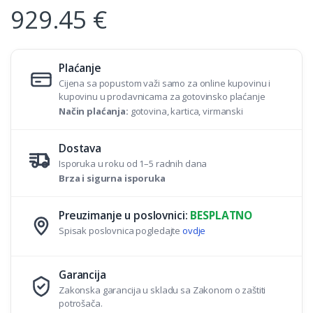
929.45
€
Plaćanje
Cijena sa popustom važi samo za online kupovinu i
kupovinu u prodavnicama za gotovinsko plaćanje
Način plaćanja:
gotovina, kartica, virmanski
Dostava
Isporuka u roku od 1–5 radnih dana
Brza i sigurna isporuka
Preuzimanje u poslovnici:
BESPLATNO
Spisak poslovnica pogledajte
ovdje
Garancija
Zakonska garancija u skladu sa Zakonom o zaštiti
potrošača.