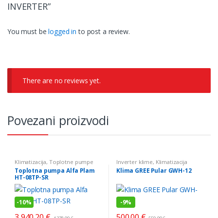
INVERTER”
You must be
logged in
to post a review.
There are no reviews yet.
Povezani proizvodi
Klimatizacija
,
Toplotne pumpe
Inverter klime
,
Klimatizacija
Toplotna pumpa Alfa Plam
Klima GREE Pular GWH-12
HT-08TP-SR
-
10%
-
9%
3,940.20
€
500.00
€