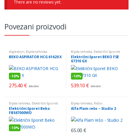
There are no reviews yet.
Povezani proizvodi
Aspiratori
,
Bijela tehnika
Bijela tehnika
,
Električni šporeti
BEKO ASPIRATOR HCG 61620 X
Električni šporet BEKO FSE
67310 GX
-
10%
-
10%
275.40
€
539.10
€
306.00
€
599.00
€
Bijela tehnika
,
Električni šporeti
Bijela tehnika
,
Rešoi
Električni šporet Beko
Alfa Plam rešo – Studio 2
FBS67000WD
-
10%
65.00
€