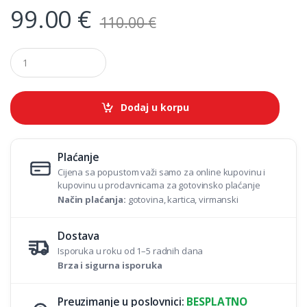
99.00
€
110.00
€
Q
u
a
n
t
Dodaj u korpu
i
t
y
Plaćanje
Cijena sa popustom važi samo za online kupovinu i
kupovinu u prodavnicama za gotovinsko plaćanje
Način plaćanja:
gotovina, kartica, virmanski
Dostava
Isporuka u roku od 1–5 radnih dana
Brza i sigurna isporuka
Preuzimanje u poslovnici:
BESPLATNO