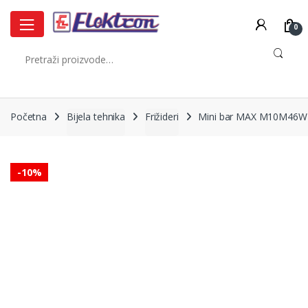
Skip
Skip
to
to
0
navigation
content
Pretraži:
Početna
Bijela tehnika
Frižideri
Mini bar MAX M10M46W
-
10%