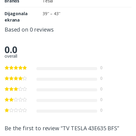
brands
Tesla
Dijagonala
39'' – 43''
ekrana
Based on 0 reviews
0.0
overall
0
0
0
0
0
Be the first to review “TV TESLA 43E635 BFS”