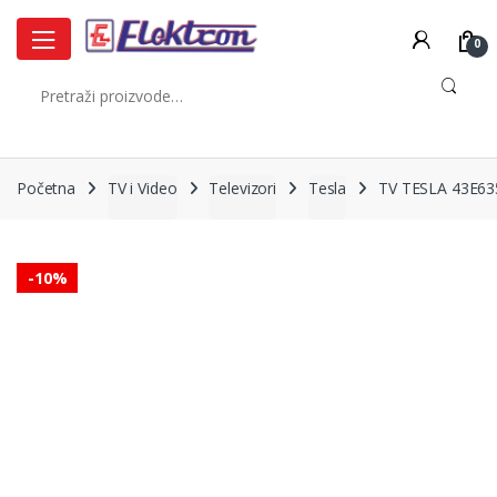
Skip
Skip
to
to
0
navigation
content
Pretraži:
Početna
TV i Video
Televizori
Tesla
TV TESLA 43E63
-
10%