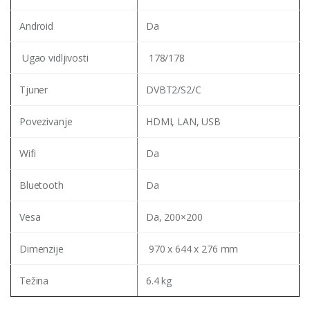
Android
Da
Ugao vidljivosti
178/178
Tjuner
DVBT2/S2/C
Povezivanje
HDMI, LAN, USB
Wifi
Da
Bluetooth
Da
Vesa
Da, 200×200
Dimenzije
970 x 644 x 276 mm
Težina
6.4 kg