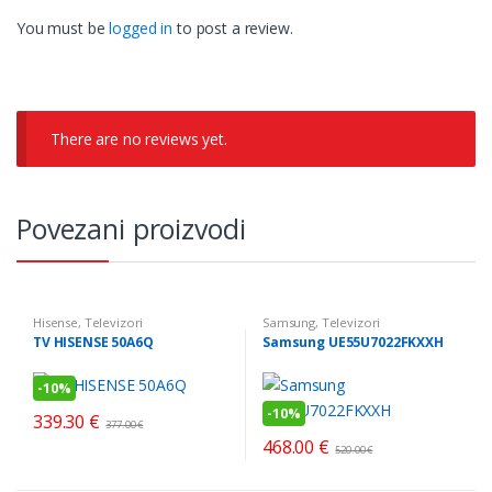
You must be
logged in
to post a review.
There are no reviews yet.
Povezani proizvodi
Hisense
,
Televizori
Samsung
,
Televizori
TV HISENSE 50A6Q
Samsung UE55U7022FKXXH
-
10%
-
10%
339.30
€
377.00
€
468.00
€
520.00
€