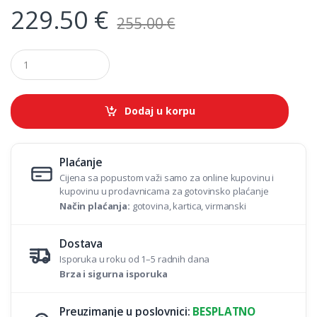
229.50
€
255.00
€
Q
u
a
n
t
Dodaj u korpu
i
t
y
Plaćanje
Cijena sa popustom važi samo za online kupovinu i
kupovinu u prodavnicama za gotovinsko plaćanje
Način plaćanja:
gotovina, kartica, virmanski
Dostava
Isporuka u roku od 1–5 radnih dana
Brza i sigurna isporuka
Preuzimanje u poslovnici:
BESPLATNO