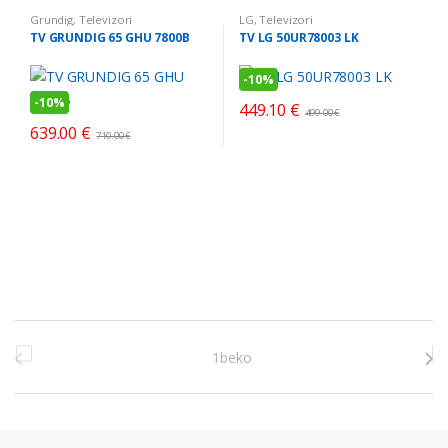
Grundig
,
Televizori
LG
,
Televizori
TV GRUNDIG 65 GHU 7800B
TV LG 50UR78003 LK
-
10%
-
10%
449.10
€
499.00
€
639.00
€
710.00
€
Brands Carousel